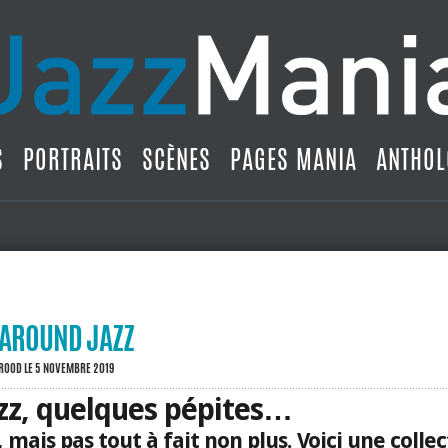
S
PORTRAITS
SCÈNES
PAGES MANIA
ANTHOL
 AROUND JAZZ
BROOD
LE 5 NOVEMBRE 2019
zz, quelques pépites…
 mais pas tout à fait non plus. Voici une colle