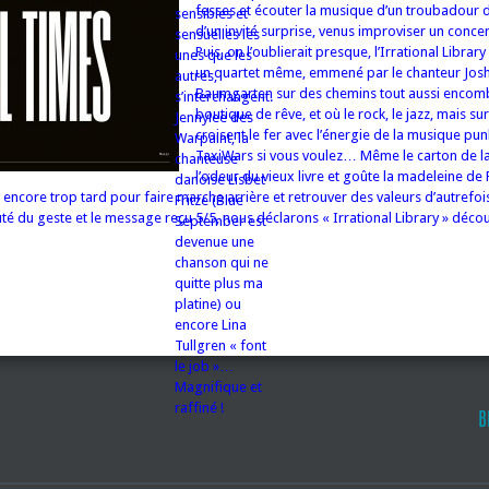
fesses et écouter la musique d’un troubadour
sensibles et
d’un invité surprise, venus improviser un conce
sensuelles les
Puis, on l’oublierait presque, l’Irrational Librar
unes que les
un quartet même, emmené par le chanteur Jos
autres,
Baumgarten sur des chemins tout aussi encomb
s’interchangent.
boutique de rêve, et où le rock, le jazz, mais su
Jennylee des
croisent le fer avec l’énergie de la musique pu
Warpaint, la
TaxiWars si vous voulez… Même le carton de l
chanteuse
l’odeur du vieux livre et goûte la madeleine de P
danoise Lisbet
 encore trop tard pour faire marche arrière et retrouver des valeurs d’autrefo
Fritze (Blue
té du geste et le message reçu 5/5, nous déclarons « Irrational Library » décou
September est
devenue une
chanson qui ne
quitte plus ma
platine) ou
encore Lina
Tullgren « font
le job »…
Magnifique et
raffiné !
B