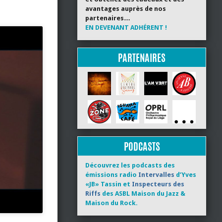
avantages auprès de nos
partenaires…
EN DEVENANT ADHÉRENT !
PARTENAIRES
PODCASTS
Découvrez les podcasts des
émissions radio
Intervalles
d’Yves
«JB» Tassin et
Inspecteurs des
Riffs
des ASBL Maison du Jazz &
Maison du Rock.