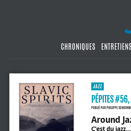
CHRONIQUES
ENTRETIEN
JAZZ
PÉPITES #56,
PUBLIÉ PAR
PHILIPPE SCHOON
Around Ja
C’est du jazz…