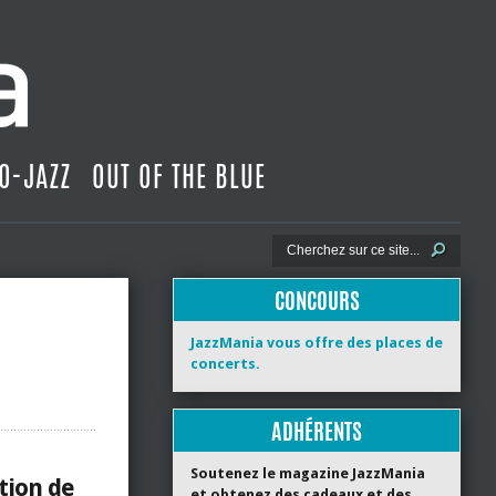
O-JAZZ
OUT OF THE BLUE
CONCOURS
JazzMania vous offre des places de
concerts.
ADHÉRENTS
Soutenez le magazine JazzMania
ction de
et obtenez des cadeaux et des