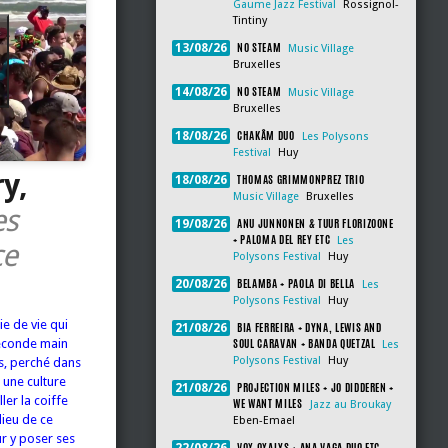
Gaume Jazz Festival
Rossignol-
Tintiny
NO STEAM
13/08/26
Music Village
Bruxelles
NO STEAM
14/08/26
Music Village
Bruxelles
CHAKÂM DUO
18/08/26
Les Polysons
Festival
Huy
ry,
THOMAS GRIMMONPREZ TRIO
18/08/26
Music Village
Bruxelles
es
ANU JUNNONEN & TUUR FLORIZOONE
19/08/26
+ PALOMA DEL REY ETC
Les
ce
Polysons Festival
Huy
BELAMBA + PAOLA DI BELLA
20/08/26
Les
Polysons Festival
Huy
ie de vie qui
BIA FERREIRA + DYNA, LEWIS AND
21/08/26
SOUL CARAVAN + BANDA QUETZAL
seconde main
Les
Polysons Festival
Huy
s, perché dans
 une culture
PROJECTION MILES + JO DIDDEREN +
21/08/26
ler la coiffe
WE WANT MILES
Jazz au Broukay
lieu de ce
Eben-Emael
ur y poser ses
VOX OXALYS + ANA VAGA DUO ETC