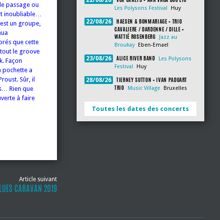
22/08/26
 de passage ou
Les Polysons Festival
Huy
rt inoubliable…
HAESEN & BONMARIAGE + TRIO
22/08/26
y est un groupe,
CAVALIERE / DARDENNE / DILLE +
hua
WATTIÉ ROSENBERG
Jazz au
rés que cette
Broukay
Eben-Emael
rtout le groove
ALICE RIVER BAND
23/08/26
Les Polysons
nk. Façon
Festival
Huy
a pochette a
TIERNEY SUTTON + IVAN PADUART
roust. Sûr, il
28/08/26
TRIO
Music Village
Bruxelles
is… Rien que
verte à faire
Toutes les dates des concerts
Article suivant
LUES CARAVAN 2019