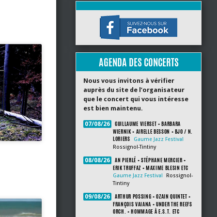
AGENDA DES CONCERTS
Nous vous invitons à vérifier
auprès du site de l’organisateur
que le concert qui vous intéresse
est bien maintenu.
GUILLAUME VIERSET + BARBARA
07/08/26
WIERNIK + AIRELLE BESSON + BJO / N.
LORIERS
Gaume Jazz Festival
Rossignol-Tintiny
AN PIERLÉ + STÉPHANE MERCIER +
08/08/26
ERIK TRUFFAZ + MAXIME BLESIN ETC
Gaume Jazz Festival
Rossignol-
Tintiny
ARTHUR POSSING + OZAIN QUINTET +
09/08/26
FRANÇOIS VAIANA + UNDER THE REEFS
ORCH. + HOMMAGE À E.S.T. ETC