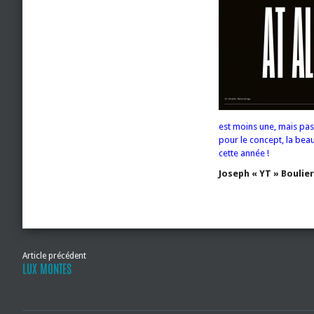
est moins une, mais pas
pour le concept, la beau
cette année !
Joseph « YT » Boulier
Article précédent
LUX MONTES