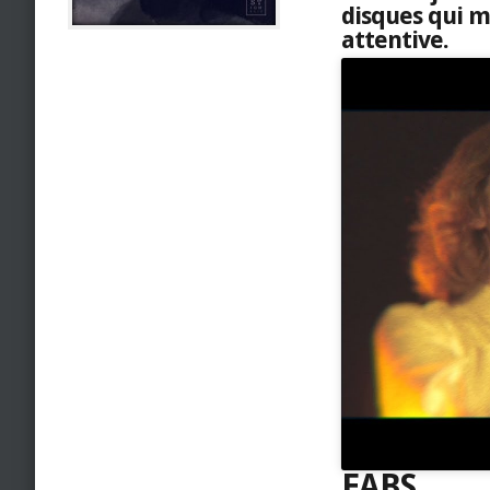
disques qui m
attentive.
EABS,