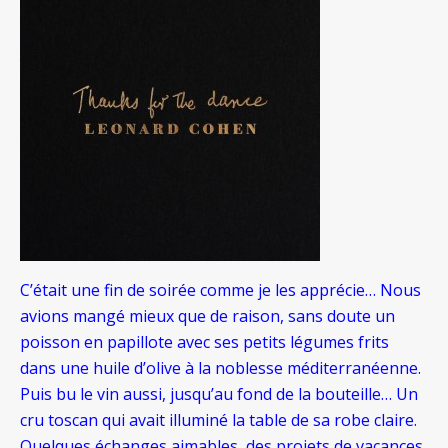
C’était une fin de soirée comme je les apprécie… Nous
avions mangé mieux que de raison, sans doute un
poisson en papillote avec ses petits légumes frits
dans une huile d’olive à la noblesse méditerranéenne.
Puis bu le vin aussi, jusqu’au fond de la bouteille… Un
cru toscan qui avait illuminé la table de sa robe claire.
Quelques échanges aimables, des projets de vacances