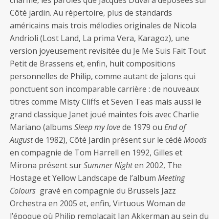
charme, les paroles que Jacques Duval a déposées sur
Côté jardin. Au répertoire, plus de standards
américains mais trois mélodies originales de Nicola
Andrioli (Lost Land, La prima Vera, Karagoz), une
version joyeusement revisitée du Je Me Suis Fait Tout
Petit de Brassens et, enfin, huit compositions
personnelles de Philip, comme autant de jalons qui
ponctuent son incomparable carrière : de nouveaux
titres comme Misty Cliffs et Seven Teas mais aussi le
grand classique Janet joué maintes fois avec Charlie
Mariano (albums
Sleep my love
de 1979 ou
End of
August
de 1982), Côté Jardin présent sur le cédé
Moods
en compagnie de Tom Harrell en 1992, Gilles et
Mirona présent sur
Summer Night
en 2002, The
Hostage et Yellow Landscape de l’album
Meeting
Colours
gravé en compagnie du Brussels Jazz
Orchestra en 2005 et, enfin, Virtuous Woman de
l’époque où Philip remplaçait Jan Akkerman au sein du