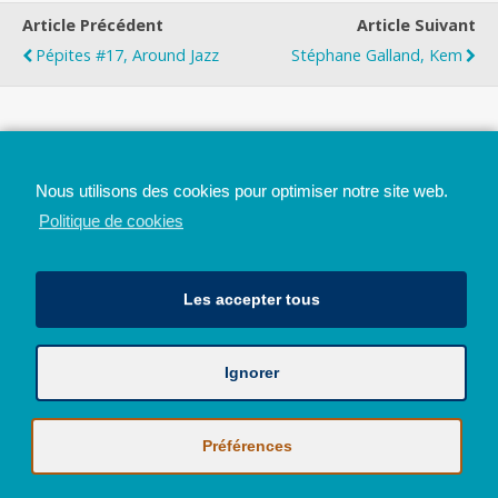
Article Précédent
Article Suivant
Pépites #17, Around Jazz
Stéphane Galland, Kem
Top
Nous utilisons des cookies pour optimiser notre site web.
Mobile
Bureau
Politique de cookies
Les accepter tous
Ignorer
Avec le soutien de la Province de Liège
© 2026 - Tous droits réservés - JazzMania
Politique en matière de confidentialité et de vie privée
|
Politique de
Préférences
cookies (UE)
Hébergé par
Behostings.com