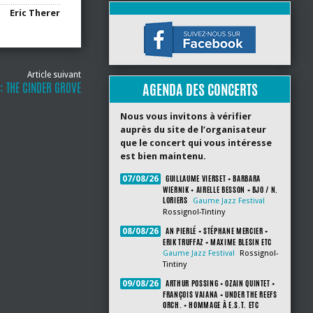
Eric Therer
Article suivant
: THE CINDER GROVE
AGENDA DES CONCERTS
Nous vous invitons à vérifier
auprès du site de l’organisateur
que le concert qui vous intéresse
est bien maintenu.
GUILLAUME VIERSET + BARBARA
07/08/26
WIERNIK + AIRELLE BESSON + BJO / N.
LORIERS
Gaume Jazz Festival
Rossignol-Tintiny
AN PIERLÉ + STÉPHANE MERCIER +
08/08/26
ERIK TRUFFAZ + MAXIME BLESIN ETC
Gaume Jazz Festival
Rossignol-
Tintiny
ARTHUR POSSING + OZAIN QUINTET +
09/08/26
FRANÇOIS VAIANA + UNDER THE REEFS
ORCH. + HOMMAGE À E.S.T. ETC