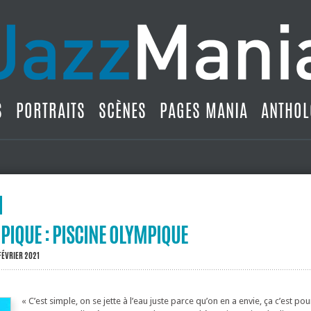
S
PORTRAITS
SCÈNES
PAGES MANIA
ANTHOL
PIQUE : PISCINE OLYMPIQUE
FÉVRIER 2021
« C’est simple, on se jette à l’eau juste parce qu’on en a envie, ça c’est pour