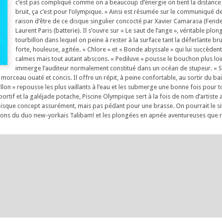
c’est pas compliqué comme on a beaucoup d’énergie on tient la distance e
bruit, ça c’est pour l’olympique. » Ainsi est résumée sur le communiqué d
raison d’être de ce disque singulier concocté par Xavier Camarasa (Fend
Laurent Paris (batterie). Il s’ouvre sur « Le saut de l’ange », véritable pl
tourbillon dans lequel on peine à rester à la surface tant la déferlante br
forte, houleuse, agitée. « Chlore » et « Bonde abyssale » qui lui succèdent
calmes mais tout autant abscons. « Pediluve » pousse le bouchon plus loi
immerge l’auditeur normalement constitué dans un océan de stupeur. « S
morceau ouaté et concis. Il offre un répit, à peine confortable, au sortir du bai
lon » repousse les plus vaillants à l’eau et les submerge une bonne fois pour t
sportif et la galéjade potache, Piscine Olympique sert à la fois de nom d’artiste
 disque concept assurément, mais pas pédant pour une brasse. On pourrait le s
tions du duo new-yorkais Talibam! et les plongées en apnée aventureuses que 