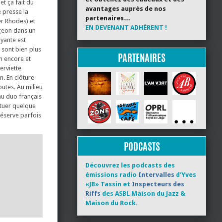
t ça fait du
avantages auprès de nos
e presse la
partenaires…
er Rhodes) et
EN DEVENANT ADHÉRENT !
ongeon dans un
uyante est
 sont bien plus
PARTENAIRES
n encore et
erviette
n. En clôture
outes. Au milieu
 au duo français
ituer quelque
réserve parfois
PODCASTS
Découvrez les podcasts des
émissions radio
Intervalles
d’Yves
«JB» Tassin et
Inspecteurs des
Riffs
des ASBL Maison du Jazz &
Maison du Rock.