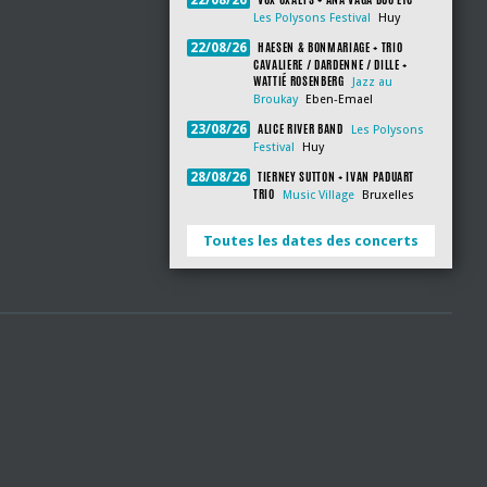
22/08/26
Les Polysons Festival
Huy
HAESEN & BONMARIAGE + TRIO
22/08/26
CAVALIERE / DARDENNE / DILLE +
WATTIÉ ROSENBERG
Jazz au
Broukay
Eben-Emael
ALICE RIVER BAND
23/08/26
Les Polysons
Festival
Huy
TIERNEY SUTTON + IVAN PADUART
28/08/26
TRIO
Music Village
Bruxelles
Toutes les dates des concerts