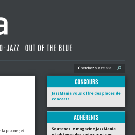
O-JAZZ
OUT OF THE BLUE
CONCOURS
JazzMania vous offre des places de
concerts.
ADHÉRENTS
Soutenez le magazine JazzMania
 la piscine ; et
et obtenez des cadeaux et des