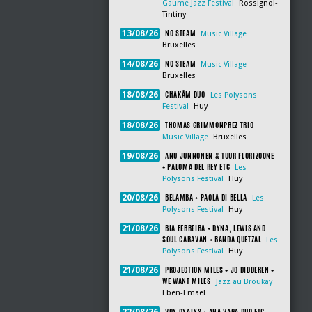
Gaume Jazz Festival
Rossignol-
Tintiny
NO STEAM
13/08/26
Music Village
Bruxelles
NO STEAM
14/08/26
Music Village
Bruxelles
CHAKÂM DUO
18/08/26
Les Polysons
Festival
Huy
THOMAS GRIMMONPREZ TRIO
18/08/26
Music Village
Bruxelles
ANU JUNNONEN & TUUR FLORIZOONE
19/08/26
+ PALOMA DEL REY ETC
Les
Polysons Festival
Huy
BELAMBA + PAOLA DI BELLA
20/08/26
Les
Polysons Festival
Huy
BIA FERREIRA + DYNA, LEWIS AND
21/08/26
SOUL CARAVAN + BANDA QUETZAL
Les
Polysons Festival
Huy
PROJECTION MILES + JO DIDDEREN +
21/08/26
WE WANT MILES
Jazz au Broukay
Eben-Emael
VOX OXALYS + ANA VAGA DUO ETC