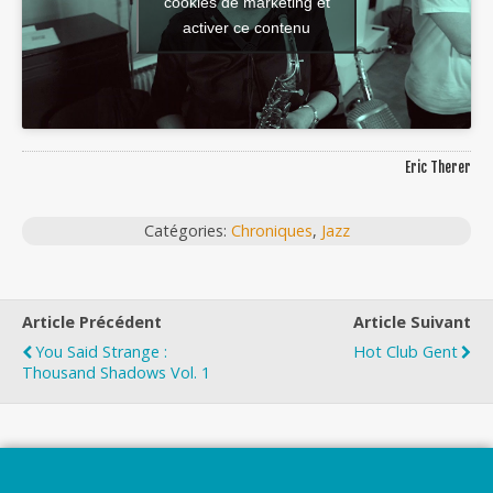
cookies de marketing et
activer ce contenu
Eric Therer
Catégories:
Chroniques
,
Jazz
Article Précédent
Article Suivant
You Said Strange :
Hot Club Gent
Thousand Shadows Vol. 1
Top