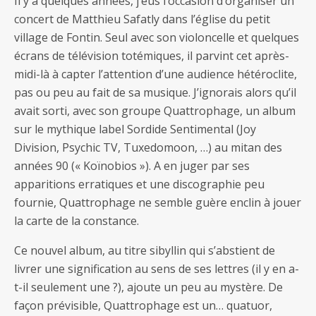
Il y a quelques années, j’eus l’occasion d’organiser un
concert de Matthieu Safatly dans l’église du petit
village de Fontin. Seul avec son violoncelle et quelques
écrans de télévision totémiques, il parvint cet après-
midi-là à capter l’attention d’une audience hétéroclite,
pas ou peu au fait de sa musique. J’ignorais alors qu’il
avait sorti, avec son groupe Quattrophage, un album
sur le mythique label Sordide Sentimental (Joy
Division, Psychic TV, Tuxedomoon, …) au mitan des
années 90 (« Koïnobios »). A en juger par ses
apparitions erratiques et une discographie peu
fournie, Quattrophage ne semble guère enclin à jouer
la carte de la constance.
Ce nouvel album, au titre sibyllin qui s’abstient de
livrer une signification au sens de ses lettres (il y en a-
t-il seulement une ?), ajoute un peu au mystère. De
façon prévisible, Quattrophage est un… quatuor,