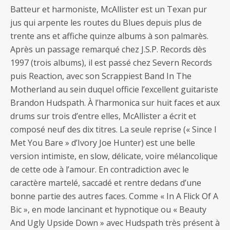
Batteur et harmoniste, McAllister est un Texan pur
jus qui arpente les routes du Blues depuis plus de
trente ans et affiche quinze albums à son palmarès.
Après un passage remarqué chez J.S.P. Records dès
1997 (trois albums), il est passé chez Severn Records
puis Reaction, avec son Scrappiest Band In The
Motherland au sein duquel officie l’excellent guitariste
Brandon Hudspath. À l’harmonica sur huit faces et aux
drums sur trois d’entre elles, McAllister a écrit et
composé neuf des dix titres. La seule reprise (« Since I
Met You Bare » d’Ivory Joe Hunter) est une belle
version intimiste, en slow, délicate, voire mélancolique
de cette ode à l’amour. En contradiction avec le
caractère martelé, saccadé et rentre dedans d’une
bonne partie des autres faces. Comme « In A Flick Of A
Bic », en mode lancinant et hypnotique ou « Beauty
And Ugly Upside Down » avec Hudspath très présent à