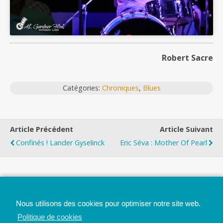
Robert Sacre
Catégories:
Chroniques
,
Blues
Article Précédent
Article Suivant
Confinés ! Lander Gyselinck
Eric Séva : Mother Of Pearl
Top
Nous utilisons des cookies pour optimiser notre site web.
Mobile
Bureau
Politique de cookies