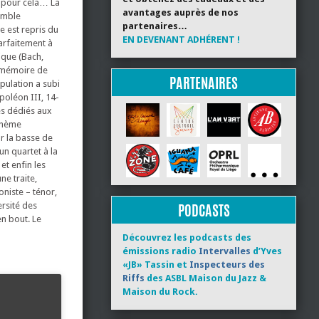
it pour cela… La
avantages auprès de nos
emble
partenaires…
e est repris du
EN DEVENANT ADHÉRENT !
parfaitement à
ique (Bach,
la mémoire de
PARTENAIRES
pulation a subi
apoléon III, 14-
res dédiés aux
 thème
ar la basse de
un quartet à la
et enfin les
ne traite,
niste – ténor,
ersité des
PODCASTS
en bout. Le
Découvrez les podcasts des
émissions radio
Intervalles
d’Yves
«JB» Tassin et
Inspecteurs des
Riffs
des ASBL Maison du Jazz &
Maison du Rock.