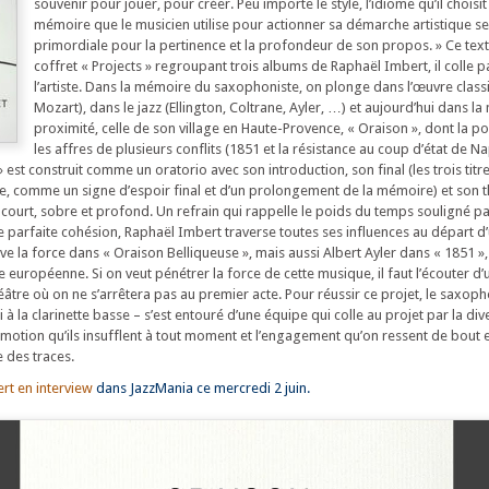
souvenir pour jouer, pour créer. Peu importe le style, l’idiome qu’il chois
mémoire que le musicien utilise pour actionner sa démarche artistique s
primordiale pour la pertinence et la profondeur de son propos. » Ce text
coffret « Projects » regroupant trois albums de Raphaël Imbert, il colle 
l’artiste. Dans la mémoire du saxophoniste, on plonge dans l’œuvre class
Mozart), dans le jazz (Ellington, Coltrane, Ayler, …) et aujourd’hui dans 
proximité, celle de son village en Haute-Provence, « Oraison », dont la po
les affres de plusieurs conflits (1851 et la résistance au coup d’état de N
» est construit comme un oratorio avec son introduction, son final (les trois tit
e, comme un signe d’espoir final et d’un prolongement de la mémoire) et son
, court, sobre et profond. Un refrain qui rappelle le poids du temps souligné p
e parfaite cohésion, Raphaël Imbert traverse toutes ses influences au départ d’
e la force dans « Oraison Belliqueuse », mais aussi Albert Ayler dans « 1851 », 
 européenne. Si on veut pénétrer la force de cette musique, il faut l’écouter d’u
tre où on ne s’arrêtera pas au premier acte. Pour réussir ce projet, le saxopho
 à la clarinette basse – s’est entouré d’une équipe qui colle au projet par la div
’émotion qu’ils insufflent à tout moment et l’engagement qu’on ressent de bout 
 des traces.
rt en interview
dans JazzMania ce mercredi 2 juin.