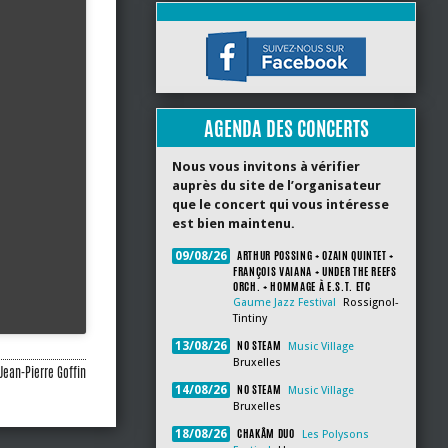
AGENDA DES CONCERTS
Nous vous invitons à vérifier
auprès du site de l’organisateur
que le concert qui vous intéresse
est bien maintenu.
ARTHUR POSSING + OZAIN QUINTET +
09/08/26
FRANÇOIS VAIANA + UNDER THE REEFS
ORCH. + HOMMAGE À E.S.T. ETC
Gaume Jazz Festival
Rossignol-
Tintiny
NO STEAM
13/08/26
Music Village
Bruxelles
Jean-Pierre Goffin
NO STEAM
14/08/26
Music Village
Bruxelles
CHAKÂM DUO
18/08/26
Les Polysons