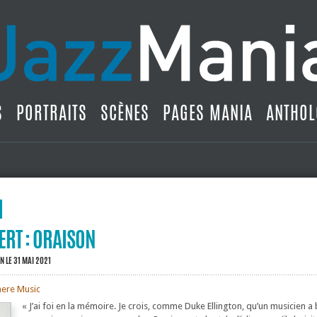
S
PORTRAITS
SCÈNES
PAGES MANIA
ANTHOL
RT : ORAISON
IN
LE 31 MAI 2021
here Music
« J’ai foi en la mémoire. Je crois, comme Duke Ellington, qu’un musicien a