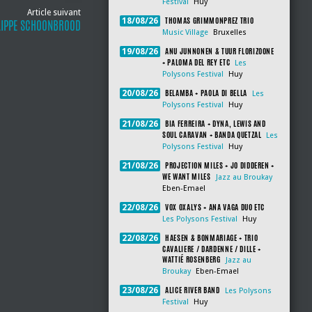
Festival
Huy
Article suivant
THOMAS GRIMMONPREZ TRIO
18/08/26
LIPPE SCHOONBROOD
Music Village
Bruxelles
ANU JUNNONEN & TUUR FLORIZOONE
19/08/26
+ PALOMA DEL REY ETC
Les
Polysons Festival
Huy
BELAMBA + PAOLA DI BELLA
20/08/26
Les
Polysons Festival
Huy
BIA FERREIRA + DYNA, LEWIS AND
21/08/26
SOUL CARAVAN + BANDA QUETZAL
Les
Polysons Festival
Huy
PROJECTION MILES + JO DIDDEREN +
21/08/26
WE WANT MILES
Jazz au Broukay
Eben-Emael
VOX OXALYS + ANA VAGA DUO ETC
22/08/26
Les Polysons Festival
Huy
HAESEN & BONMARIAGE + TRIO
22/08/26
CAVALIERE / DARDENNE / DILLE +
WATTIÉ ROSENBERG
Jazz au
Broukay
Eben-Emael
ALICE RIVER BAND
23/08/26
Les Polysons
Festival
Huy