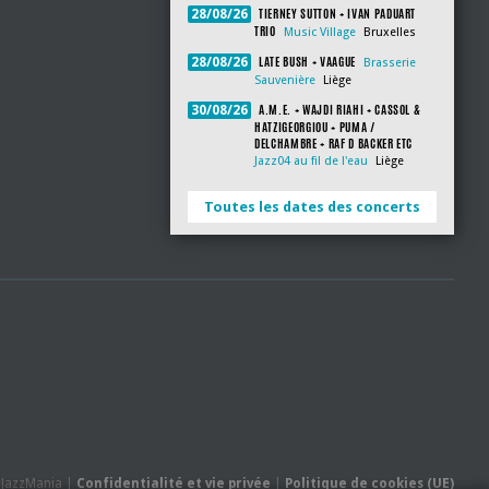
TIERNEY SUTTON + IVAN PADUART
28/08/26
TRIO
Music Village
Bruxelles
LATE BUSH + VAAGUE
28/08/26
Brasserie
Sauvenière
Liège
A.M.E. + WAJDI RIAHI + CASSOL &
30/08/26
HATZIGEORGIOU + PUMA /
DELCHAMBRE + RAF D BACKER ETC
Jazz04 au fil de l'eau
Liège
Toutes les dates des concerts
- JazzMania |
Confidentialité et vie privée
|
Politique de cookies (UE)