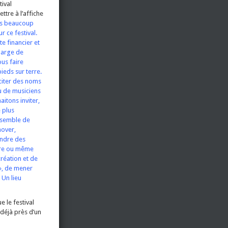
tival
ttre à l’affiche
s beaucoup
r ce festival.
te financier et
harge de
us faire
ieds sur terre.
citer des noms
 de musiciens
itons inviter,
e plus
 semble de
nover,
endre des
ire ou même
création et de
», de mener
 Un lieu
e le festival
 déjà près d’un