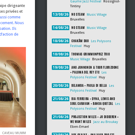
Gaume Jazz Festival
Rossignol-
uipe dirigeante
Tintiny
ses privées et
NO STEAM
13/08/26
Music Village
 aussi comme
Bruxelles
ancement. Nous
NO STEAM
14/08/26
Music Village
ation. Ils
Bruxelles
 d’action de
CHAKÂM DUO
18/08/26
Les Polysons
Festival
Huy
THOMAS GRIMMONPREZ TRIO
18/08/26
Music Village
Bruxelles
ANU JUNNONEN & TUUR FLORIZOONE
19/08/26
+ PALOMA DEL REY ETC
Les
Polysons Festival
Huy
BELAMBA + PAOLA DI BELLA
20/08/26
Les
Polysons Festival
Huy
BIA FERREIRA + DYNA, LEWIS AND
21/08/26
SOUL CARAVAN + BANDA QUETZAL
Les
Polysons Festival
Huy
PROJECTION MILES + JO DIDDEREN +
21/08/26
WE WANT MILES
Jazz au Broukay
Eben-Emael
CAVEAU MUMM
VOX OXALYS + ANA VAGA DUO ETC