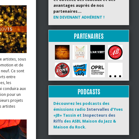
avantages auprès de nos
partenaires…
EN DEVENANT ADHÉRENT !
PARTENAIRES
 artistes, sous
romotion et de
e neuf. Ce sont
rts entre
es, les
ui conduira aux
PODCASTS
tion pour un
sieurs projets
Découvrez les podcasts des
 artistes
émissions radio
Intervalles
d’Yves
«JB» Tassin et
Inspecteurs des
Riffs
des ASBL Maison du Jazz &
Maison du Rock.