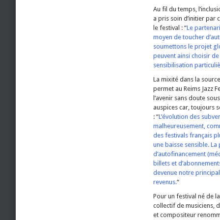
Au fil du temps, l’inclu
a pris soin d’initier pa
le festival : “
Le partenar
moyen de toucher d’autr
soumettons le projet glo
peuvent ainsi choisir de 
sensibilisation particu
La mixité dans la sourc
permet au Reims Jazz Fe
l’avenir sans doute sous
auspices car, toujours s
: “
L’évolution des subve
malheureusement, comm
des festivals français p
une baisse sensible. La 
d’autofinancement (méc
billets et d’abonnement
devenue notre principa
revenus.
“
Pour un festival né de l
collectif de musiciens, d
et compositeur renommé