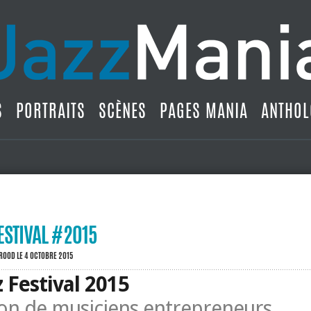
S
PORTRAITS
SCÈNES
PAGES MANIA
ANTHOL
ESTIVAL #2015
BROOD
LE 4 OCTOBRE 2015
 Festival 2015
on de musiciens entrepreneurs.