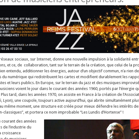
seaux sociaux, sur Internet, donne une nouvelle impulsion à la solidarité entre
ns, et ce, de collaboration, tant sur le terrain de la création, que celui de la p
 Bien entendu, additionner les énergies, autour d’un objectif commun, n’a rien d
us du numérique qui redistribuent les cartes et modifient durablement les rappo
tistes et leurs publics. En Europe, sur le terrain du jazz et des musiques improvisé
usiciens voient le jour dans le courant des années 1960, portés par l’énergie q
lus tard, dans les années 1970, on assiste en France à la création de l’Associa
i, Lyon), une coupole, toujours active aujourd’hui, qui abrite simultanément plu
au même moment, une structure est créée pour mieux défendre les intérêts des
classiques”, et portera ce nom improbable “Les Lundis d’Hortense” !
e courant des années
 de l’industrie du
a croissance
e de musiciens