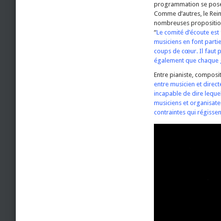
programmation se pose
Comme d’autres, le Reims
nombreuses propositions
“
Le comité d’écoute est
musiciens en font parti
coups de cœur. Il faut 
également que chaque 
Entre pianiste, composite
entre musicien et direc
incapable de dire lequel
musiciens et organisate
contraintes qui régissent