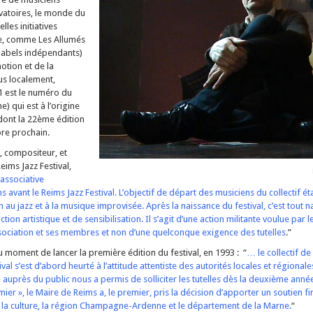
vatoires, le monde du
lles initiatives
ve, comme Les Allumés
 labels indépendants)
motion et de la
us localement,
1 est le numéro du
) qui est à l’origine
ont la 22ème édition
bre prochain.
e, compositeur, et
eims Jazz Festival,
 associative
 avant le Reims Jazz Festival. L’objectif de départ des musiciens du collectif ét
au jazz et à la musique improvisée. Après la naissance du festival, c’est tout 
tion artistique et de sensibilisation. Il s’agit d’une action militante voulue par l
ssociation et ses membres et non d’une quelconque exigence des tutelles
.”
u moment de lancer la première édition du festival, en 1993 : “
… le collectif de
al s’est d’abord heurté à l’attitude attentiste des autorités locales et régionales
auprès du public nous a permis de solliciter les tutelles dès la deuxième année
mier », le Maire de Reims a, le premier, pris la décision d’apporter un soutien fi
de la culture, la région Champagne-Ardenne et le département de la Marne.
“