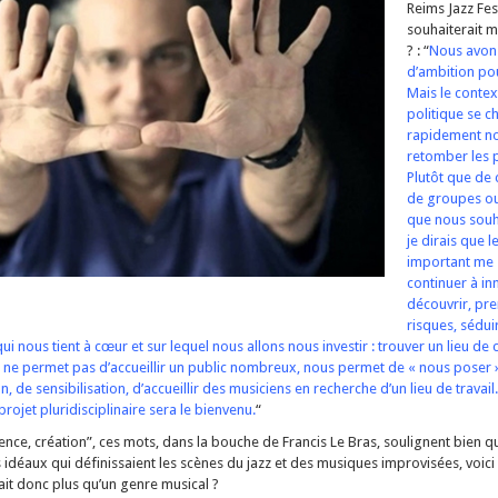
Reims Jazz Fes
souhaiterait me
? : “
Nous avon
d’ambition pou
Mais le contex
politique se c
rapidement no
retomber les p
Plutôt que de 
de groupes ou
que nous souha
je dirais que l
important me
continuer à in
découvrir, pr
risques, sédu
qui nous tient à cœur et sur lequel nous allons nous investir : trouver un lieu de 
l ne permet pas d’accueillir un public nombreux, nous permet de « nous poser 
, de sensibilisation, d’accueillir des musiciens en recherche d’un lieu de travail.
 projet pluridisciplinaire sera le bienvenu.
“
idence, création”, ces mots, dans la bouche de Francis Le Bras, soulignent bien qu
s idéaux qui définissaient les scènes du jazz et des musiques improvisées, voici
rait donc plus qu’un genre musical ?