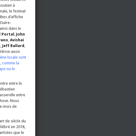
soutien à
ale, le festival
êtes d’affiche
’Outre-
ainsi dans le
 Portal
,
John
vano
,
Avishai
e
,
Jeff Ballard
,
ctérise aussi
cène locale sont
te, comme la
upe ou le
ntre entre le
Sébastien
passerelle entre
enhove. Nous
le mois de
rt de siècle du
célébré en 2018,
artistes que le