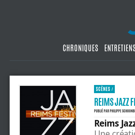
CHRONIQUES
ENTRETIEN
SCÈNES
/
REIMS JAZZ F
PUBLIÉ PAR
PHILIPPE SCHOON
Reims Jazz
Une créati