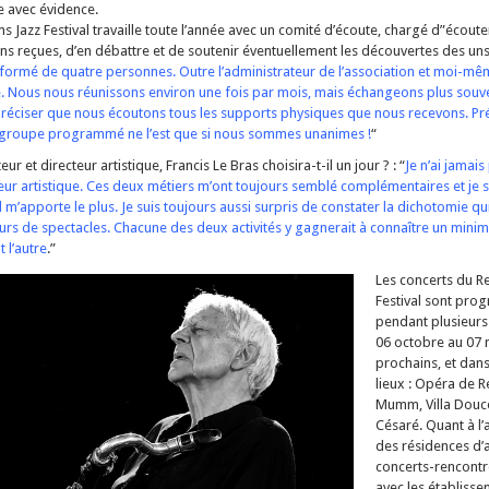
 avec évidence.
 Jazz Festival travaille toute l’année avec un comité d’écoute, chargé d”écoute
 reçues, d’en débattre et de soutenir éventuellement les découvertes des uns 
 formé de quatre personnes. Outre l’administrateur de l’association et moi-m
e. Nous nous réunissons environ une fois par mois, mais échangeons plus souv
préciser que nous écoutons tous les supports physiques que nous recevons. Pr
groupe programmé ne l’est que si nous sommes unanimes !
“
ur et directeur artistique, Francis Le Bras choisira-t-il un jour ? : “
Je n’ai jamais
teur artistique. Ces deux métiers m’ont toujours semblé complémentaires et je s
 m’apporte le plus. Je suis toujours aussi surpris de constater la dichotomie qui
urs de spectacles. Chacune des deux activités y gagnerait à connaître un min
 l’autre
.”
Les concerts du R
Festival sont pr
pendant plusieurs
06 octobre au 07
prochains, et dans
lieux : Opéra de 
Mumm, Villa Douce
Césaré. Quant à l’a
des résidences d’a
concerts-rencontr
avec les établisse