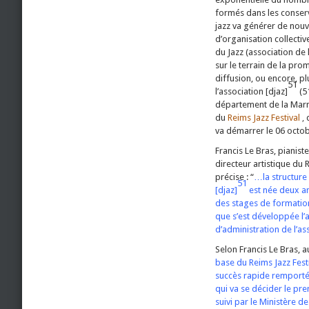
formés dans les conser
jazz va générer de nouve
d’organisation collecti
du Jazz (association de
sur le terrain de la pro
diffusion, ou encore, pl
51
l’association [djaz]
(5
département de la Marne
du
Reims Jazz Festival
,
d
va démarrer le 06 octo
Francis Le Bras, pianist
directeur artistique du R
précise : “
…la structure
51
[djaz]
est née deux ans
des stages de formation 
que s’est développée l’ac
d’administration de l’a
Selon Francis Le Bras, a
base du Reims Jazz Festiv
succès rapide remporté 
qui va se décider le pre
suivi par le Ministère 