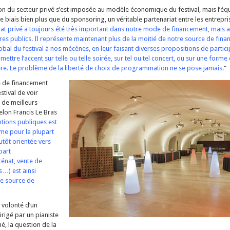
sion du secteur privé s’est imposée au modèle économique du festival, mais l’éq
r ce biais bien plus que du sponsoring, un véritable partenariat entre les entrepri
iat privé a toujours été très important dans notre mode de financement, mais
es publics. Il représente maintenant plus de la moitié de notre source de fin
bal du festival à nos mécènes, en leur faisant diverses propositions de particip
mettre l’accent sur telle ou telle soirée, sur tel ou tel concert, ou sur une forme
lière. Le problème de la liberté de choix de programmation ne se pose jamais.
“
e de financement
stival de voir
 de meilleurs
elon Francis Le Bras
ntions publiques est
e pour la plupart
lutôt orientée vers
part
énat, vente de
s…) est ainsi
le source de
a volonté d’un
irigé par un pianiste
, la question de la