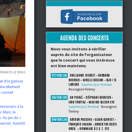
AGENDA DES CONCERTS
Nous vous invitons à vérifier
auprès du site de l’organisateur
que le concert qui vous intéresse
est bien maintenu.
FRANCIS LE BRAS
GUILLAUME VIERSET + BARBARA
07/08/26
WIERNIK + AIRELLE BESSON + BJO / N.
ait d’organiser
LORIERS
Gaume Jazz Festival
naturellement
Rossignol-Tintiny
e conseil
AN PIERLÉ + STÉPHANE MERCIER +
08/08/26
ERIK TRUFFAZ + MAXIME BLESIN ETC
 musiciens à la
Gaume Jazz Festival
Rossignol-
Tintiny
. Mais, le
. Au jeu de «
ARTHUR POSSING + OZAIN QUINTET +
09/08/26
nancier, bientôt
FRANÇOIS VAIANA + UNDER THE REEFS
ORCH. + HOMMAGE À E.S.T. ETC