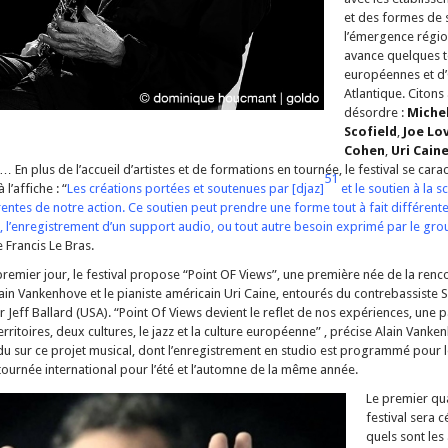
et des formes de 
l’émergence région
avance quelques t
européennes et d
Atlantique. Citons 
désordre :
Michel
Scofield
,
Joe Lo
Cohen
,
Uri Cain
… En plus de l’accueil d’artistes et de formations en tournée, le festival se cara
51
l’affiche : “
Les créations portées et soutenues par [djaz]
et le soutien à la s
rentes de notre action. Ce soutien peut prendre une forme tout à fait différen
e, l’enregistrement d’un support audio, ou tout autre besoin exprimé par le gro
e Francis Le Bras.
 premier jour, le festival propose “Point OF Views”, une première née de la renco
lain Vankenhove et le pianiste américain Uri Caine, entourés du contrebassiste 
ur Jeff Ballard (USA). “Point Of Views devient le reflet de nos expériences, une 
rritoires, deux cultures, le jazz et la culture européenne” , précise Alain Vank
u sur ce projet musical, dont l’enregistrement en studio est programmé pour 
 tournée international pour l’été et l’automne de la même année.
Le premier qua
festival sera 
quels sont les 