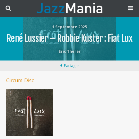
1 Septembre 2025
René Lussier – Robbie Kuster : Fiat Lux
Eric Therer
Partager
Circum-Disc