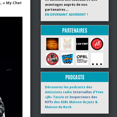
, « My Chet
avantages auprès de nos
partenaires…
EN DEVENANT ADHÉRENT !
PARTENAIRES
PODCASTS
Découvrez les podcasts des
émissions radio
Intervalles
d’Yves
«JB» Tassin et
Inspecteurs des
Riffs
des ASBL Maison du Jazz &
Maison du Rock.