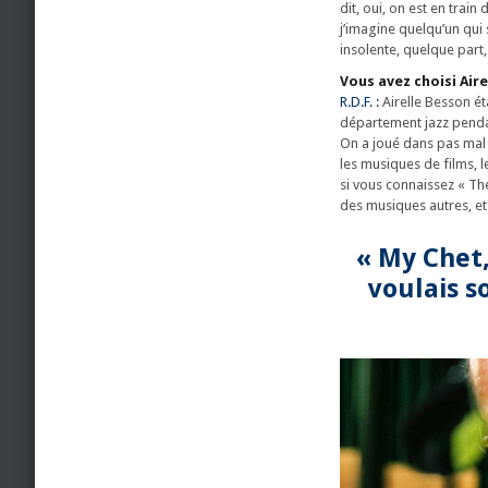
dit, oui, on est en train
j’imagine quelqu’un qui s
insolente, quelque part
Vous avez choisi Aire
R.D.F. :
Airelle Besson éta
département jazz penda
On a joué dans pas mal 
les musiques de films, 
si vous connaissez « The
des musiques autres, et
« My Chet,
voulais s