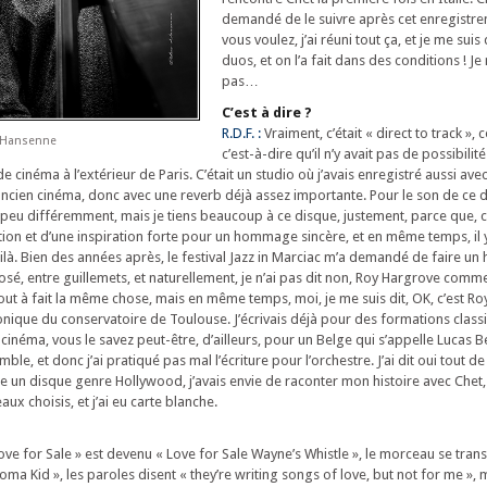
demandé de le suivre après cet enregistre
vous voulez, j’ai réuni tout ça, et je me suis 
duos, et on l’a fait dans des conditions ! Je
pas…
C’est à dire ?
R.D.F. :
Vraiment, c’était « direct to track »,
t Hansenne
c’est-à-dire qu’il n’y avait pas de possibili
de cinéma à l’extérieur de Paris. C’était un studio où j’avais enregistré aussi ave
n ancien cinéma, donc avec une reverb déjà assez importante. Pour le son de ce 
un peu différemment, mais je tiens beaucoup à ce disque, justement, parce que
motion et d’une inspiration forte pour un hommage sincère, et en même temps, il 
oilà. Bien des années après, le festival Jazz in Marciac m’a demandé de faire 
posé, entre guillemets, et naturellement, je n’ai pas dit non, Roy Hargrove com
out à fait la même chose, mais en même temps, moi, je me suis dit, OK, c’est Roy
nique du conservatoire de Toulouse. J’écrivais déjà pour des formations classiq
inéma, vous le savez peut-être, d’ailleurs, pour un Belge qui s’appelle Lucas B
mble, et donc j’ai pratiqué pas mal l’écriture pour l’orchestre. J’ai dit oui tout de
ire un disque genre Hollywood, j’avais envie de raconter mon histoire avec Chet
ux choisis, et j’ai eu carte blanche.
ve for Sale » est devenu « Love for Sale Wayne’s Whistle », le morceau se tran
ma Kid », les paroles disent « they’re writing songs of love, but not for me », ma