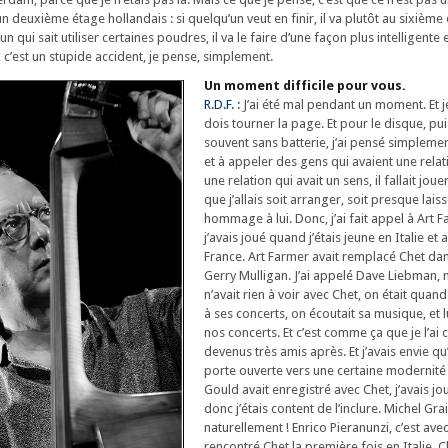
un deuxième étage hollandais : si quelqu’un veut en finir, il va plutôt au sixièm
n qui sait utiliser certaines poudres, il va le faire d’une façon plus intelligente
c’est un stupide accident, je pense, simplement.
Un moment difficile pour vous.
R.D.F. :
J’ai été mal pendant un moment. Et je
dois tourner la page. Et pour le disque, pui
souvent sans batterie, j’ai pensé simpleme
et à appeler des gens qui avaient une relat
une relation qui avait un sens, il fallait jo
que j’allais soit arranger, soit presque laiss
hommage à lui. Donc, j’ai fait appel à Art F
j’avais joué quand j’étais jeune en Italie et
France. Art Farmer avait remplacé Chet dan
Gerry Mulligan. J’ai appelé Dave Liebman, 
n’avait rien à voir avec Chet, on était qu
à ses concerts, on écoutait sa musique, et lu
nos concerts. Et c’est comme ça que je l’ai 
devenus très amis après. Et j’avais envie qu’i
porte ouverte vers une certaine modernité 
Gould avait enregistré avec Chet, j’avais jou
donc j’étais content de l’inclure. Michel Grai
naturellement ! Enrico Pieranunzi, c’est avec 
rencontré Chet la première fois en Italie. 