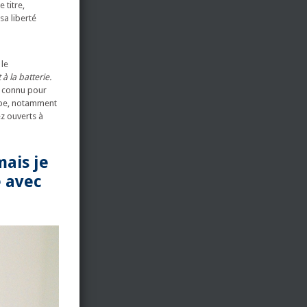
 titre,
sa liberté
 le
à la batterie.
s connu pour
rope, notamment
ez ouverts à
mais je
e avec