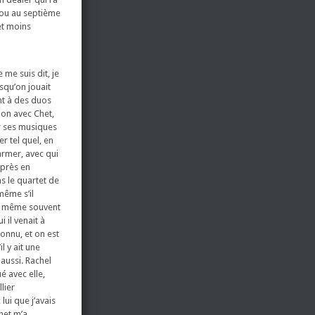
e ou au septième
 et moins
 me suis dit, je
squ’on jouait
nt à des duos
ion avec Chet,
uer ses musiques
er tel quel, en
armer, avec qui
 après en
s le quartet de
même s’il
and même souvent
i il venait à
connu, et on est
l y ait une
aussi. Rachel
é avec elle,
llier
lui que j’avais
Chet m’a