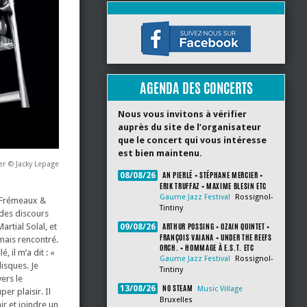
AGENDA DES CONCERTS
Nous vous invitons à vérifier
auprès du site de l’organisateur
que le concert qui vous intéresse
est bien maintenu.
er © Jacky Lepage
AN PIERLÉ + STÉPHANE MERCIER +
08/08/26
ERIK TRUFFAZ + MAXIME BLESIN ETC
Gaume Jazz Festival
Rossignol-
l Frémeaux &
Tintiny
 des discours
ARTHUR POSSING + OZAIN QUINTET +
rtial Solal, et
09/08/26
FRANÇOIS VAIANA + UNDER THE REEFS
amais rencontré.
ORCH. + HOMMAGE À E.S.T. ETC
, il m’a dit : «
Gaume Jazz Festival
Rossignol-
isques. Je
Tintiny
ers le
NO STEAM
13/08/26
Music Village
er plaisir. Il
Bruxelles
ir et joindre un