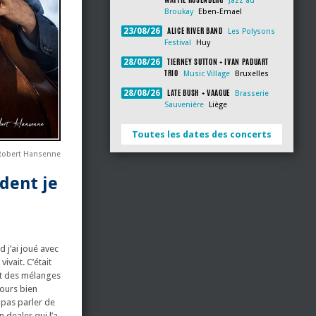
Jazz au
Broukay
Eben-Emael
ALICE RIVER BAND
23/08/26
Les Polysons
Festival
Huy
TIERNEY SUTTON + IVAN PADUART
28/08/26
TRIO
Music Village
Bruxelles
LATE BUSH + VAAGUE
28/08/26
Brasserie
Sauvenière
Liège
Toutes les dates des concerts
 Robert Hansenne
dent je
d j’ai joué avec
ivait. C’était
sait des mélanges
jours bien
s pas parler de
n dealer qui l’a