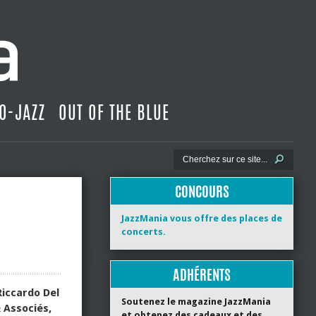
O-JAZZ
OUT OF THE BLUE
CONCOURS
JazzMania vous offre des places de
concerts.
ADHÉRENTS
Riccardo Del
Soutenez le magazine JazzMania
 Associés,
et obtenez des cadeaux et des