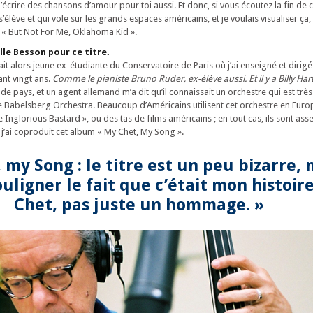
 d’écrire des chansons d’amour pour toi aussi. Et donc, si vous écoutez la fin de ce
’élève et qui vole sur les grands espaces américains, et je voulais visualiser ça, 
, « But Not For Me, Oklahoma Kid ».
lle Besson pour ce titre.
it alors jeune ex-étudiante du Conservatoire de Paris où j’ai enseigné et dirigé
nt vingt ans.
Comme le pianiste Bruno Ruder, ex-élève aussi. Et il y a Billy Hart 
de pays, et un agent allemand m’a dit qu’il connaissait un orchestre qui est trè
le Babelsberg Orchestra. Beaucoup d’Américains utilisent cet orchestre en Eu
 Inglorious Bastard », ou des tas de films américains ; en tout cas, ils sont ass
 j’ai coproduit cet album « My Chet, My Song ».
 my Song : le titre est un peu bizarre, 
ouligner le fait que c’était mon histoir
Chet, pas juste un hommage. »