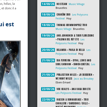
NO STEAM
s, hélas, la
14/08/26
Music Village
Bruxelles
 et donc il a
CHAKÂM DUO
18/08/26
Les Polysons
Festival
Huy
ui est
THOMAS GRIMMONPREZ TRIO
18/08/26
Music Village
Bruxelles
ANU JUNNONEN & TUUR FLORIZOONE
19/08/26
+ PALOMA DEL REY ETC
Les
Polysons Festival
Huy
BELAMBA + PAOLA DI BELLA
20/08/26
Les
Polysons Festival
Huy
BIA FERREIRA + DYNA, LEWIS AND
21/08/26
SOUL CARAVAN + BANDA QUETZAL
Les
Polysons Festival
Huy
PROJECTION MILES + JO DIDDEREN +
21/08/26
WE WANT MILES
Jazz au Broukay
Eben-Emael
VOX OXALYS + ANA VAGA DUO ETC
22/08/26
Les Polysons Festival
Huy
HAESEN & BONMARIAGE + TRIO
22/08/26
CAVALIERE / DARDENNE / DILLE +
WATTIÉ ROSENBERG