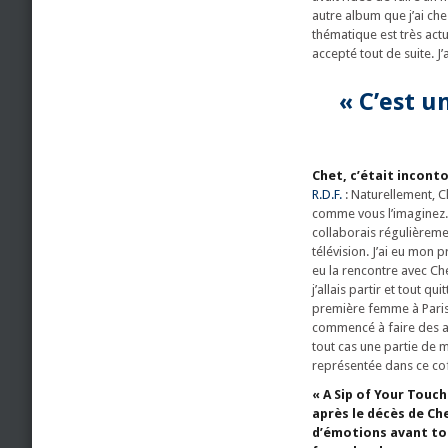
autre album que j’ai che
thématique est très actu
accepté tout de suite. J
« C’est u
Chet, c’était incont
R.D.F.
: Naturellement, 
comme vous l’imaginez. J’
collaborais régulièremen
télévision. J’ai eu mon p
eu la rencontre avec Che
j’allais partir et tout qu
première femme à Paris,
commencé à faire des all
tout cas une partie de m
représentée dans ce cof
« A Sip of Your Touch
après le décès de Ch
d’émotions avant to