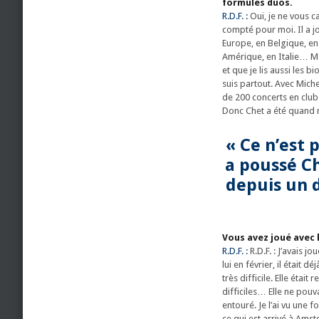
formules duos.
R.D.F. :
Oui, je ne vous 
compté pour moi. Il a 
Europe, en Belgique, en
Amérique, en Italie… M
et que je lis aussi les b
suis partout. Avec Miche
de 200 concerts en club
Donc Chet a été quand m
« Ce n’est 
a poussé Ch
depuis un 
Vous avez joué avec l
R.D.F. :
R.D.F. : J’avais j
lui en février, il était 
très difficile. Elle étai
difficiles… Elle ne pouva
entouré. Je l’ai vu une f
ce qui est arrivé à Amst