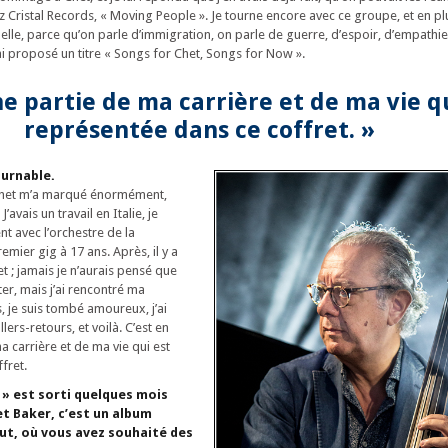
z Cristal Records, « Moving People ». Je tourne encore avec ce groupe, et en plu
elle, parce qu’on parle d’immigration, on parle de guerre, d’espoir, d’empathie,
’ai proposé un titre « Songs for Chet, Songs for Now ».
ne partie de ma carrière et de ma vie q
représentée dans ce coffret. »
ournable.
Chet m’a marqué énormément,
avais un travail en Italie, je
t avec l’orchestre de la
remier gig à 17 ans. Après, il y a
t ; jamais je n’aurais pensé que
itter, mais j’ai rencontré ma
 je suis tombé amoureux, j’ai
ers-retours, et voilà. C’est en
a carrière et de ma vie qui est
fret.
 » est sorti quelques mois
et Baker, c’est un album
ut, où vous avez souhaité des