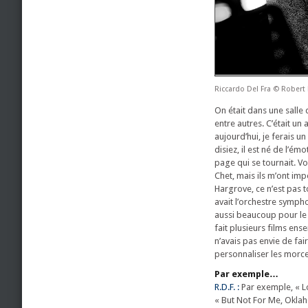
Riccardo Del Fra © Rober
On était dans une salle 
entre autres. C’était u
aujourd’hui, je ferais 
disiez, il est né de l’é
page qui se tournait. V
Chet, mais ils m’ont im
Hargrove, ce n’est pas t
avait l’orchestre sympho
aussi beaucoup pour le c
fait plusieurs films ense
n’avais pas envie de fa
personnaliser les morcea
Par exemple…
R.D.F. :
Par exemple, « Lo
« But Not For Me, Oklaho