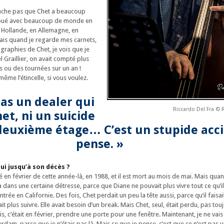
cache pas que Chet a beaucoup
joué avec beaucoup de monde en
 Hollande, en Allemagne, en
ais quand je regarde mes carnets,
iographies de Chet, je vois que je
l Graillier, on avait compté plus
s ou des tournées sur un an !
ême l’étincelle, si vous voulez.
pas un dealer qui
Riccardo Del Fra ©
et, ni un suicide
deuxième étage… C’est un stupide acci
pense. »
ui jusqu’à son décès ?
oué en février de cette année-là, en 1988, et il est mort au mois de mai. Mais quan
déjà dans une certaine détresse, parce que Diane ne pouvait plus vivre tout ce qu’il v
t rentrée en Californie. Des fois, Chet perdait un peu la tête aussi, parce qu’il fai
it plus suivre. Elle avait besoin d’un break. Mais Chet, seul, était perdu, pas tou
ois, c’était en février, prendre une porte pour une fenêtre. Maintenant, je ne vai
erdam, parce que je n’étais pas là. Mais ce que je pense, c’est que ce n’est pas u