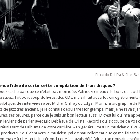
Riccardo Del Fra & Chet Bak
ue l’idée de sortir cette compilation de trois disques ?
vous cache pas que ce n’était pas mon idée. Patrick Frémeaux, le boss du labe
savez, fait beaucoup de livres, des CDs, mais il fait aussi les enregistrements
publique, des interviews avec Michel Onfray ou Edgar Morin, la biographie de Ma
 de jazz très anciens. Je le connais depuis très longtemps, mais je ne l’avais j
livres, ses œuvres, parce que je suis un bon lecteur aussi. Et c’est lui qui m’a appelé
et je viens de parler avec Éric Debègue de Cristal Records qui s’occupe de vos d
 réunissant des albums de votre carrière. » En général, c’est un musicien qui va v
e producteur qui vient vers le musicien. J’ai dit naturellement que ça me faisait sup
hommage à Chet, et je lui répondu que j’en avais déjà fait, qu’on pouvait les réun