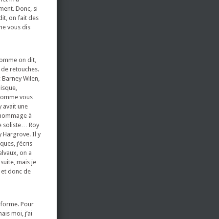
ment. Donc, si
dit, on fait des
 ne vous dis
 comme on dit,
té de retouches.
c Barney Wilen,
disque,
, comme vous
y avait une
un hommage à
me soliste… Roy
 Hargrove. Il y
ues, j’écris
elvaux, on a
 suite, mais je
, et donc de
sforme. Pour
is moi, j’ai