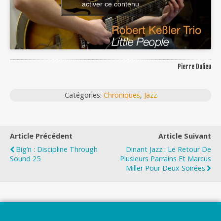
activer ce contenu
Pierre Dulieu
Catégories:
Chroniques
,
Jazz
Article Précédent
Article Suivant
Big’n : Discipline Through
Dinant Jazz : Le Retour De
Sound 25
Plusieurs Parrains Et Marcus
Miller Pour Deux Soirées
Top