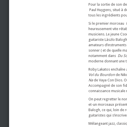
Pour la sortie de son d
Paul Huygens, situé à d
tous les ingrédients po
Si le premier morceau
N
heureusement vite rétab
musiciens. Le jeune Cso
guitariste Làszlo Balog
amateurs d’instruments 
sonner ( et de quelle ma
notamment dans
Du Sc
moderne donnant une to
Roby Lakatos enchaîne a
Vol du Bourdon
de Niko
Na
de Vaya Con Dios. On
Accompagné de son fidè
connaissance musicale ma
On peut regretter le no
et-un morceaux présentés
Balogh, ce qui, loin de
guitaristes qui s’inscriv
Mélangeant jazz, class