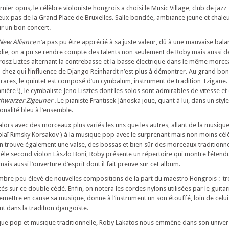
ernier opus
,
le célèbre violoniste hongrois a choisi le Music Village, club de jazz
eux pas de la Grand Place de Bruxelles. Salle bondée, ambiance jeune et chaleu
ur un bon concert.
ew Alliance
n’a pas pu être apprécié à sa juste valeur, dû à une mauvaise bala
lie, on a pu se rendre compte des talents non seulement de Roby mais aussi d
rosz Liztes alternant la contrebasse et la basse électrique dans le même morcea
h chez qui l’influence de Django Reinhardt n’est plus à démontrer. Au grand bo
rares, le quintet est composé d’un cymbalum, instrument de tradition Tzigane. 
nière !), le cymbaliste Jeno Lisztes dont les solos sont admirables de vitesse et 
hwarzer Zigeuner .
Le pianiste Frantisek Jànoska joue, quant à lui, dans un styl
nalité bleu à l’ensemble.
lors avec des morceaux plus variés les uns que les autres, allant de la musique
laï Rimsky Korsakov ) à la musique pop avec le surprenant mais non moins cé
 trouve également une valse, des bossas et bien sûr des morceaux traditionne
le second violon Làszlo Boni, Roby présente un répertoire qui montre l’étend
is aussi l’ouverture d’esprit dont il fait preuve sur cet album.
mbre peu élevé de nouvelles compositions de la part du maestro Hongrois : tro
 sur ce double cédé. Enfin, on notera les cordes nylons utilisées par le guitar
 remettre en cause sa musique, donne à l’instrument un son étouffé, loin de celu
ent dans la tradition djangoïste.
ique pop et musique traditionnelle, Roby Lakatos nous emmène
dans son univer