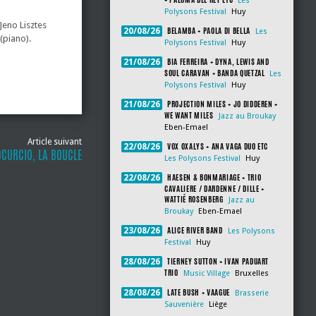
Les
Polysons Festival
Huy
 Jeno Lisztes
BELAMBA + PAOLA DI BELLA
20/08/26
Les
(piano).
Polysons Festival
Huy
BIA FERREIRA + DYNA, LEWIS AND
21/08/26
SOUL CARAVAN + BANDA QUETZAL
Les
Polysons Festival
Huy
PROJECTION MILES + JO DIDDEREN +
21/08/26
WE WANT MILES
Jazz au Broukay
Eben-Emael
Article suivant
VOX OXALYS + ANA VAGA DUO ETC
22/08/26
CURCIO, LA BOUCLE
Les Polysons Festival
Huy
HAESEN & BONMARIAGE + TRIO
22/08/26
CAVALIERE / DARDENNE / DILLE +
WATTIÉ ROSENBERG
Jazz au
Broukay
Eben-Emael
ALICE RIVER BAND
23/08/26
Les Polysons
Festival
Huy
TIERNEY SUTTON + IVAN PADUART
28/08/26
TRIO
Music Village
Bruxelles
LATE BUSH + VAAGUE
28/08/26
Brasserie
Sauvenière
Liège