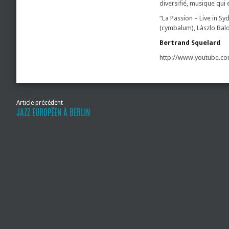
diversifié, musique qui 
“La Passion – Live in S
(cymbalum), Làszlo Balog
Bertrand Squelard
http://www.youtube.c
Article précédent
JAZZ EUROPÉEN À BERLIN