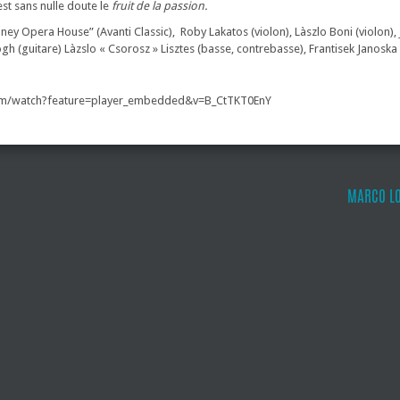
est sans nulle doute le
fruit de la passion.
ydney Opera House” (Avanti Classic),
Roby Lakatos (violon), Làszlo Boni (violon),
h (guitare) Làzslo « Csorosz » Lisztes (basse, contrebasse), Frantisek Janoska 
om/watch?feature=player_embedded&v=B_CtTKT0EnY
MARCO LO