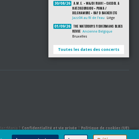
A.M.E. + WAJDI RIAHI + CASSOL &
30/08/26
HATZIGEORGIOU + PUMA /
DELCHAMBRE + RAF D BACKER ETC
Jazz04 au fil de l'eau
Liège
THE WATERBOYS FISHERMANS BLUES
01/09/26
REVUE
Ancienne Belgique
Bruxelles
Toutes les dates des concerts
- JazzMania |
Confidentialité et vie privée
|
Politique de cookies (UE)
Hébergé par
Behostings.com