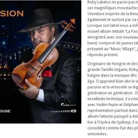
Roby Lakatos ne passe pas i
ses magnifiques moustaches
chevelure inspirée de la Ren
également et surtout par sa
Lorsque son label nous a in
nouvel album intitulé “La Pas
enregistré avec son nouveau
band, composé de jeunes tal
présenté au “Music Village”,
répondu présent.
Originaire de Hongrie et de
grande famille tzigane, Rob
baigne dans la musique dès 
âge. Il apprend bien vite le v
passion et la virtuosité se l
génération en génération. D
excellente technique, il a n
avec Vadim Repin et Stéphane
représentation partout dans
album l’atteste puisqu’il a ét
live à l’Opéra de Sydney), il 
considéré comme l’un des plu
violonistes.