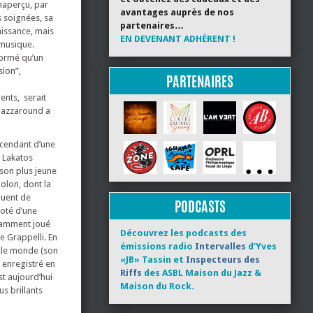
naperçu, par
avantages auprès de nos
 soignées, sa
partenaires…
aissance, mais
EN DEVENANT ADHÉRENT !
 musique.
formé qu’un
sion”,
PARTENAIRES
ents, serait
 Jazzaround a
scendant d’une
y Lakatos
son plus jeune
iolon, dont la
èguent de
PODCASTS
oté d’une
otamment joué
Découvrez les podcasts des
 Grappelli. En
émissions radio
Intervalles
d’Yves
 le monde (son
«JB» Tassin et
Inspecteurs des
é enregistré en
Riffs
des ASBL Maison du Jazz &
est aujourd’hui
Maison du Rock.
s brillants