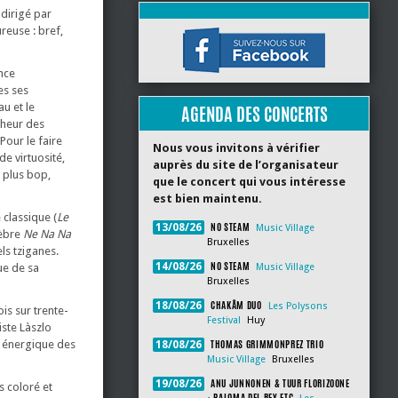
 dirigé par
reuse : bref,
nce
es ses
u et le
AGENDA DES CONCERTS
nheur des
Pour le faire
Nous vous invitons à vérifier
de virtuosité,
auprès du site de l’organisateur
e plus bop,
que le concert qui vous intéresse
est bien maintenu.
 classique (
Le
NO STEAM
13/08/26
Music Village
lèbre
Ne Na Na
Bruxelles
ls tziganes.
NO STEAM
14/08/26
ue de sa
Music Village
Bruxelles
CHAKÂM DUO
18/08/26
Les Polysons
is sur trente-
Festival
Huy
iste Làszlo
THOMAS GRIMMONPREZ TRIO
i énergique des
18/08/26
Music Village
Bruxelles
ANU JUNNONEN & TUUR FLORIZOONE
19/08/26
s coloré et
+ PALOMA DEL REY ETC