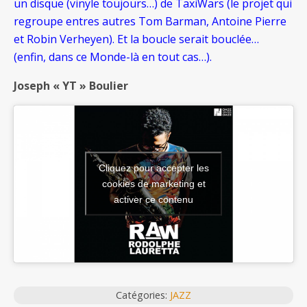
un disque (vinyle toujours…) de TaxiWars (le projet qui
regroupe entres autres Tom Barman, Antoine Pierre
et Robin Verheyen). Et la boucle serait bouclée…
(enfin, dans ce Monde-là en tout cas…).
Joseph « YT » Boulier
Cliquez pour accepter les
cookies de marketing et
activer ce contenu
Catégories:
JAZZ