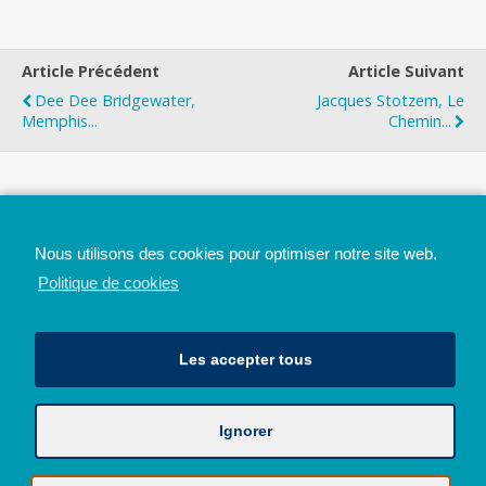
Article Précédent
Article Suivant
Dee Dee Bridgewater,
Jacques Stotzem, Le
Memphis...
Chemin...
Top
Nous utilisons des cookies pour optimiser notre site web.
Mobile
Bureau
Politique de cookies
Les accepter tous
Ignorer
Avec le soutien de la Province de Liège
© 2026 - Tous droits réservés - JazzMania