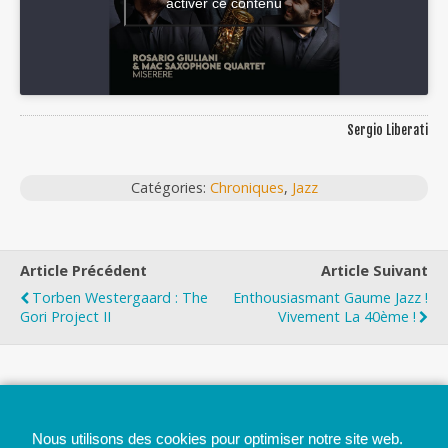
activer ce contenu
Sergio Liberati
Catégories:
Chroniques
,
Jazz
Article Précédent
Article Suivant
Torben Westergaard : The
Enthousiasmant Gaume Jazz !
Gori Project II
Vivement La 40ème !
Top
Nous utilisons des cookies pour optimiser notre site web.