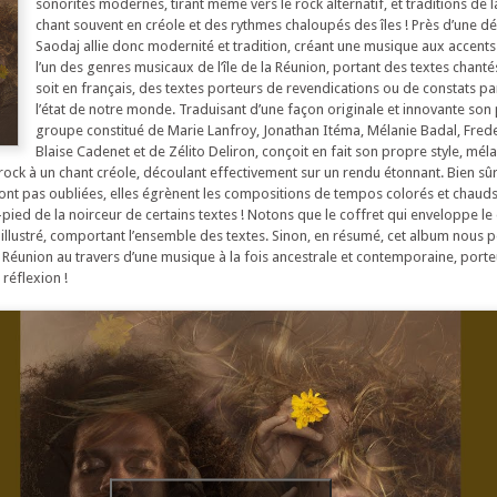
sonorités modernes, tirant même vers le rock alternatif, et traditions de 
chant souvent en créole et des rythmes chaloupés des îles ! Près d’une d
Saodaj allie donc modernité et tradition, créant une musique aux accent
l’un des genres musicaux de l’île de la Réunion, portant des textes chanté
soit en français, des textes porteurs de revendications ou de constats pa
l’état de notre monde. Traduisant d’une façon originale et innovante son 
groupe constitué de Marie Lanfroy, Jonathan Itéma, Mélanie Badal, Frede
Blaise Cadenet et de Zélito Deliron, conçoit en fait son propre style, mé
ock à un chant créole, découlant effectivement sur un rendu étonnant. Bien sûr
ont pas oubliées, elles égrènent les compositions de tempos colorés et chauds
pied de la noirceur de certains textes ! Notons que le coffret qui enveloppe le
t illustré, comportant l’ensemble des textes. Sinon, en résumé, cet album nous 
 Réunion au travers d’une musique à la fois ancestrale et contemporaine, porte
 réflexion !