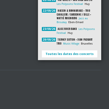
22/08/26
Les Polysons Festival
Huy
HAESEN & BONMARIAGE + TRIO
22/08/26
CAVALIERE / DARDENNE / DILLE +
WATTIÉ ROSENBERG
Jazz au
Broukay
Eben-Emael
ALICE RIVER BAND
23/08/26
Les Polysons
Festival
Huy
TIERNEY SUTTON + IVAN PADUART
28/08/26
TRIO
Music Village
Bruxelles
Toutes les dates des concerts