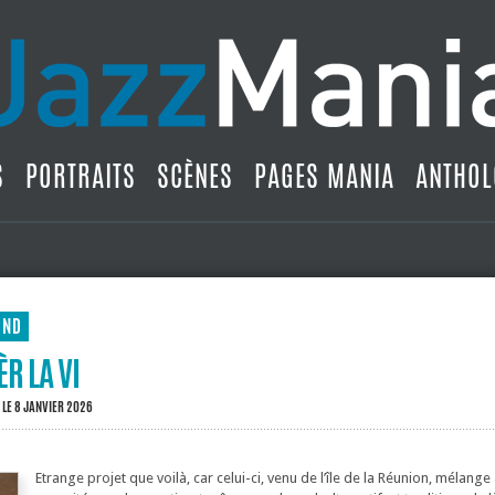
S
PORTRAITS
SCÈNES
PAGES MANIA
ANTHOL
UND
R LA VI
LE 8 JANVIER 2026
Etrange projet que voilà, car celui-ci, venu de l’île de la Réunion, mélang