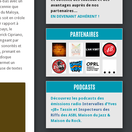
là-bas avec un
avantages auprès de nos
écennie que
partenaires…
s du Maloya,
EN DEVENANT ADHÉRENT !
s soit en créole
r rapport à
pays, le
PARTENAIRES
rick Cipriano,
langeant par
 sonorités et
, prenant en
 disque
permet un
use de textes
PODCASTS
Découvrez les podcasts des
émissions radio
Intervalles
d’Yves
«JB» Tassin et
Inspecteurs des
Riffs
des ASBL Maison du Jazz &
Maison du Rock.