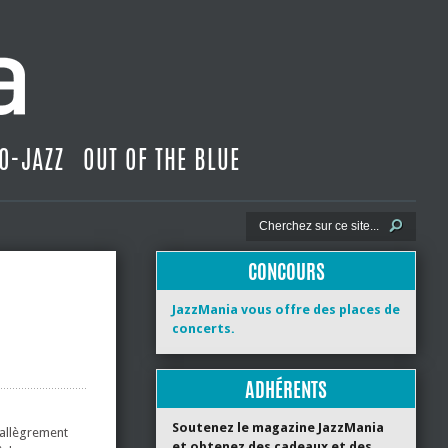
O-JAZZ
OUT OF THE BLUE
CONCOURS
JazzMania vous offre des places de
concerts.
ADHÉRENTS
Soutenez le magazine JazzMania
e allègrement
et obtenez des cadeaux et des