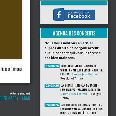
AGENDA DES CONCERTS
Nous vous invitons à vérifier
auprès du site de l’organisateur
que le concert qui vous intéresse
est bien maintenu.
GUILLAUME VIERSET + BARBARA
07/08/26
Philippe Thirionet
WIERNIK + AIRELLE BESSON + BJO / N.
LORIERS
Gaume Jazz Festival
Rossignol-Tintiny
AN PIERLÉ + STÉPHANE MERCIER +
08/08/26
ERIK TRUFFAZ + MAXIME BLESIN ETC
Article suivant
Gaume Jazz Festival
Rossignol-
THIEU GABRY : ARAN
Tintiny
ARTHUR POSSING + OZAIN QUINTET +
09/08/26
FRANÇOIS VAIANA + UNDER THE REEFS
ORCH. + HOMMAGE À E.S.T. ETC