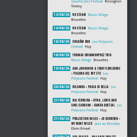
Gaume Jazz Festival
Rossignol-
Tintiny
NO STEAM
13/08/26
Music Village
Bruxelles
NO STEAM
14/08/26
Music Village
Bruxelles
CHAKÂM DUO
18/08/26
Les Polysons
Festival
Huy
THOMAS GRIMMONPREZ TRIO
18/08/26
Music Village
Bruxelles
ANU JUNNONEN & TUUR FLORIZOONE
19/08/26
+ PALOMA DEL REY ETC
Les
Polysons Festival
Huy
BELAMBA + PAOLA DI BELLA
20/08/26
Les
Polysons Festival
Huy
BIA FERREIRA + DYNA, LEWIS AND
21/08/26
SOUL CARAVAN + BANDA QUETZAL
Les
Polysons Festival
Huy
PROJECTION MILES + JO DIDDEREN +
21/08/26
WE WANT MILES
Jazz au Broukay
Eben-Emael
VOX OXALYS + ANA VAGA DUO ETC