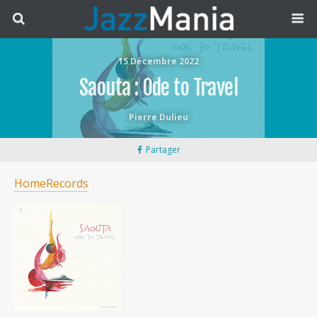
15 Décembre 2022
Saouta : Ode to Travel
Pierre Dulieu
Partager
HomeRecords