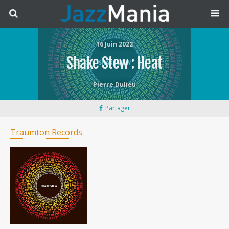
16 Juin 2022
Shake Stew : Heat
Pierre Dulieu
Partager
Traumton Records