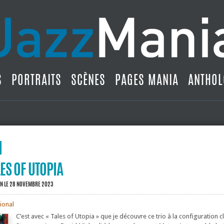
S
PORTRAITS
SCÈNES
PAGES MANIA
ANTHOL
LES OF UTOPIA
IN
LE 28 NOVEMBRE 2023
ional
C’est avec « Tales of Utopia » que je découvre ce trio à la configuration c