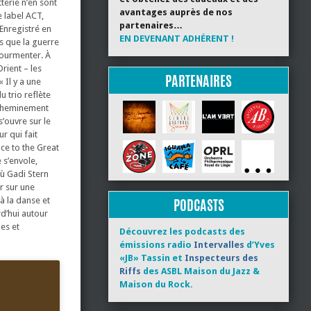
terie n’en sont
avantages auprès de nos
e label ACT,
partenaires…
 Enregistré en
EN DEVENANT ADHÉRENT !
rs que la guerre
tourmenter. À
rient – les
PARTENAIRES
 Il y a une
 trio reflète
e cheminement
’ouvre sur le
r qui fait
nce to the Great
 s’envole,
où Gadi Stern
r sur une
à la danse et
PODCASTS
d’hui autour
les et
Découvrez les podcasts des
émissions radio
Intervalles
d’Yves
«JB» Tassin et
Inspecteurs des
Riffs
des ASBL Maison du Jazz &
Maison du Rock.