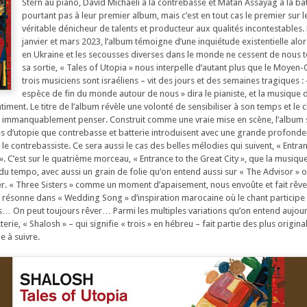
Stern au piano, David Michaeli à la contrebasse et Matan Assayag à la bat
pourtant pas à leur premier album, mais c’est en tout cas le premier sur l
véritable dénicheur de talents et producteur aux qualités incontestables.
janvier et mars 2023, l’album témoigne d’une inquiétude existentielle alo
en Ukraine et les secousses diverses dans le monde ne cessent de nous 
sa sortie, « Tales of Utopia » nous interpelle d’autant plus que le Moyen-O
trois musiciens sont israéliens – vit des jours et des semaines tragiques : «
espèce de fin du monde autour de nous » dira le pianiste, et la musique du
timent. Le titre de l’album révèle une volonté de sensibiliser à son temps et l
ait immanquablement penser. Construit comme une vraie mise en scène, l’album s
es d’utopie que contrebasse et batterie introduisent avec une grande profondeu
le contrebassiste. Ce sera aussi le cas des belles mélodies qui suivent, « Entra
 ». C’est sur le quatrième morceau, « Entrance to the Great City », que la musique
 du tempo, avec aussi un grain de folie qu’on entend aussi sur « The Advisor » 
er. « Three Sisters » comme un moment d’apaisement, nous envoûte et fait rêve
 résonne dans « Wedding Song » d’inspiration marocaine où le chant participe 
… On peut toujours rêver… Parmi les multiples variations qu’on entend aujour
rie, « Shalosh » – qui signifie « trois » en hébreu – fait partie des plus origina
e à suivre.