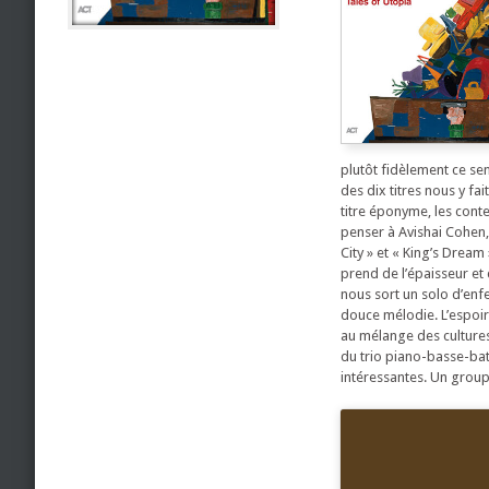
plutôt fidèlement ce sen
des dix titres nous y f
titre éponyme, les cont
penser à Avishai Cohen, 
City » et « King’s Dream
prend de l’épaisseur et
nous sort un solo d’enf
douce mélodie. L’espoir
au mélange des cultures
du trio piano-basse-batte
intéressantes. Un group