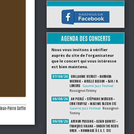
AGENDA DES CONCERTS
Nous vous invitons à vérifier
auprès du site de l’organisateur
que le concert qui vous intéresse
est bien maintenu.
GUILLAUME VIERSET + BARBARA
07/08/26
WIERNIK + AIRELLE BESSON + BJO / N.
LORIERS
Gaume Jazz Festival
Rossignol-Tintiny
AN PIERLÉ + STÉPHANE MERCIER +
08/08/26
ERIK TRUFFAZ + MAXIME BLESIN ETC
Jean-Pierre Goffin
Gaume Jazz Festival
Rossignol-
Tintiny
ARTHUR POSSING + OZAIN QUINTET +
09/08/26
FRANÇOIS VAIANA + UNDER THE REEFS
ORCH. + HOMMAGE À E.S.T. ETC