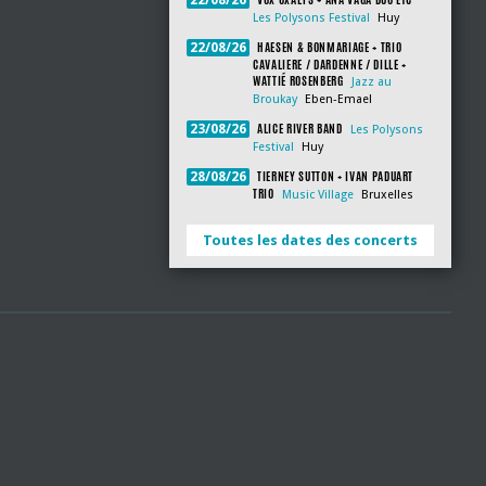
22/08/26
Les Polysons Festival
Huy
HAESEN & BONMARIAGE + TRIO
22/08/26
CAVALIERE / DARDENNE / DILLE +
WATTIÉ ROSENBERG
Jazz au
Broukay
Eben-Emael
ALICE RIVER BAND
23/08/26
Les Polysons
Festival
Huy
TIERNEY SUTTON + IVAN PADUART
28/08/26
TRIO
Music Village
Bruxelles
Toutes les dates des concerts