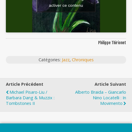
activer ce contenu
Philippe Thirionet
Catégories:
Jazz
,
Chroniques
Article Précédent
Article Suivant
Michael Pisaro-Liu /
Alberto Braida – Giancarlo
Barbara Dang & Muzzix :
Nino Locatelli : In
Tombstones II
Movimento
Top