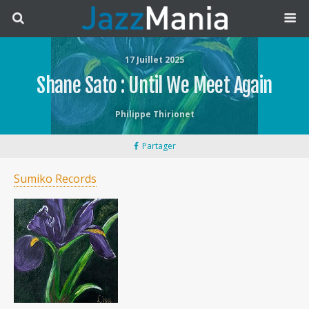
17 Juillet 2025
Shane Sato : Until We Meet Again
Philippe Thirionet
Partager
Sumiko Records