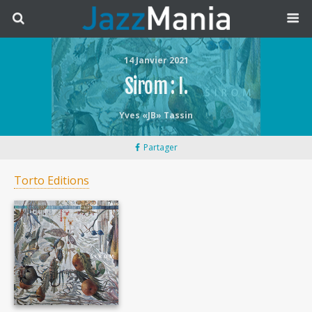
14 Janvier 2021
Sirom : I.
Yves «JB» Tassin
Partager
Torto Editions