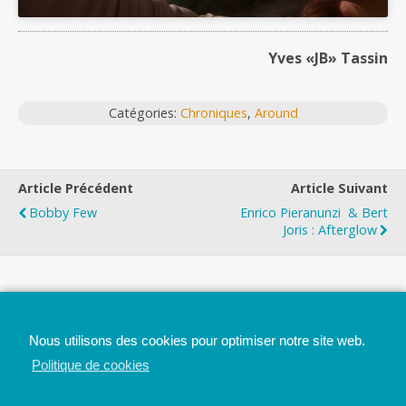
Yves «JB» Tassin
Catégories:
Chroniques
,
Around
Article Précédent
Article Suivant
Bobby Few
Enrico Pieranunzi & Bert
Joris : Afterglow
Top
Nous utilisons des cookies pour optimiser notre site web.
Mobile
Bureau
Politique de cookies