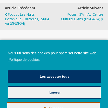
Article Précédent
Article Suivant
Focus : Les Nuits
Focus : 3’Ain Au Centre
Botanique (Bruxelles, 24/04
Culturel D’Ans (05/04/24)
Au 05/05/24)
Top
Nous utilisons des cookies pour optimiser notre site web.
Mobile
Bureau
Politique de cookies
Les accepter tous
Ignorer
Avec le soutien de la Province de Liège
© 2026 - Tous droits réservés - JazzMania
Politique en matière de confidentialité et de vie privée
|
Politique de