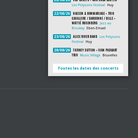
22/08/26
Les Polysons Festival
Huy
HAESEN & BONMARIAGE + TRIO
22/08/26
CAVALIERE / DARDENNE / DILLE +
WATTIÉ ROSENBERG
Jazz au
Broukay
Eben-Emael
ALICE RIVER BAND
23/08/26
Les Polysons
Festival
Huy
TIERNEY SUTTON + IVAN PADUART
28/08/26
TRIO
Music Village
Bruxelles
Toutes les dates des concerts