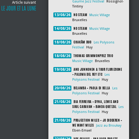
Gaume Jazz Festival
Rossignol-
Article suivant
Tintiny
LE JOUR ET LA LUNE
NO STEAM
13/08/26
Music Village
Bruxelles
NO STEAM
14/08/26
Music Village
Bruxelles
CHAKÂM DUO
18/08/26
Les Polysons
Festival
Huy
THOMAS GRIMMONPREZ TRIO
18/08/26
Music Village
Bruxelles
ANU JUNNONEN & TUUR FLORIZOONE
19/08/26
+ PALOMA DEL REY ETC
Les
Polysons Festival
Huy
BELAMBA + PAOLA DI BELLA
20/08/26
Les
Polysons Festival
Huy
BIA FERREIRA + DYNA, LEWIS AND
21/08/26
SOUL CARAVAN + BANDA QUETZAL
Les
Polysons Festival
Huy
PROJECTION MILES + JO DIDDEREN +
21/08/26
WE WANT MILES
Jazz au Broukay
Eben-Emael
VOX OXALYS + ANA VAGA DUO ETC