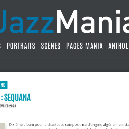
S
PORTRAITS
SCÈNES
PAGES MANIA
ANTHOL
UND
 : SEQUANA
FÉVRIER 2023
Dixième album pour la chanteuse compositrice d’origine algérienne insta