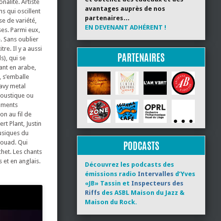
nalité. Artiste
avantages auprès de nos
s qui oscillent
partenaires…
se de variété,
EN DEVENANT ADHÉRENT !
ses. Parmi eux,
. Sans oublier
tre. Il y a aussi
PARTENAIRES
s), qui se
ant en arabe,
, s’emballe
avy metal
coustique ou
ruments
on au fil de
rt Plant, Justin
usiques du
Souad. Qui
PODCASTS
het. Les chants
 et en anglais.
Découvrez les podcasts des
émissions radio
Intervalles
d’Yves
«JB» Tassin et
Inspecteurs des
Riffs
des ASBL Maison du Jazz &
Maison du Rock.