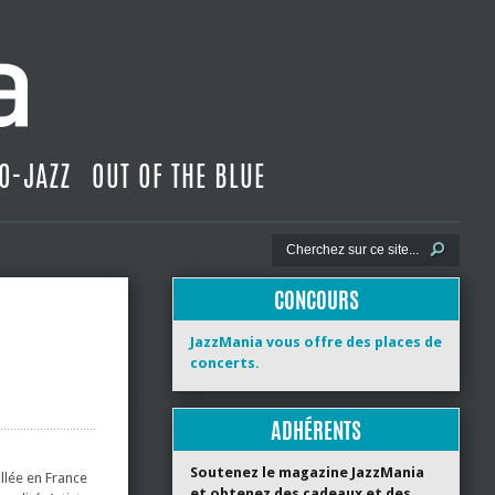
O-JAZZ
OUT OF THE BLUE
CONCOURS
JazzMania vous offre des places de
concerts.
ADHÉRENTS
Soutenez le magazine JazzMania
llée en France
et obtenez des cadeaux et des