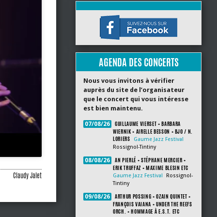
AGENDA DES CONCERTS
Nous vous invitons à vérifier
auprès du site de l’organisateur
que le concert qui vous intéresse
est bien maintenu.
GUILLAUME VIERSET + BARBARA
07/08/26
WIERNIK + AIRELLE BESSON + BJO / N.
LORIERS
Gaume Jazz Festival
Rossignol-Tintiny
AN PIERLÉ + STÉPHANE MERCIER +
08/08/26
ERIK TRUFFAZ + MAXIME BLESIN ETC
Claudy Jalet
Gaume Jazz Festival
Rossignol-
Tintiny
ARTHUR POSSING + OZAIN QUINTET +
09/08/26
FRANÇOIS VAIANA + UNDER THE REEFS
ORCH. + HOMMAGE À E.S.T. ETC