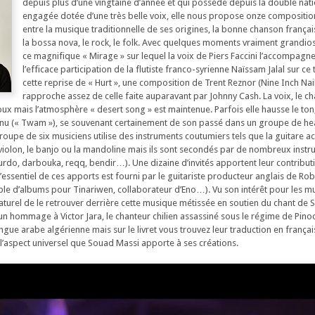
depuis plus d’une vingtaine d’année et qui possède depuis la double natio
engagée dotée d’une très belle voix, elle nous propose onze composition
entre la musique traditionnelle de ses origines, la bonne chanson françai
la bossa nova, le rock, le folk. Avec quelques moments vraiment grandio
ce magnifique « Mirage » sur lequel la voix de Piers Faccini l’accompagne
l’efficace participation de la flutiste franco-syrienne Naïssam Jalal sur ce ti
cette reprise de « Hurt », une composition de Trent Reznor (Nine Inch Nail
rapproche assez de celle faite auparavant par Johnny Cash. La voix, le ch
oux mais l’atmosphère « desert song » est maintenue. Parfois elle hausse le ton
enu (« Twam »), se souvenant certainement de son passé dans un groupe de he
groupe de six musiciens utilise des instruments coutumiers tels que la guitare a
 violon, le banjo ou la mandoline mais ils sont secondés par de nombreux inst
urdo, darbouka, reqq, bendir…). Une dizaine d’invités apportent leur contributi
l’essentiel de ces apports est fourni par le guitariste producteur anglais de Robe
le d’albums pour Tinariwen, collaborateur d’Eno…). Vu son intérêt pour les m
aturel de le retrouver derrière cette musique métissée en soutien du chant de 
n hommage à Victor Jara, le chanteur chilien assassiné sous le régime de Pinoc
gue arabe algérienne mais sur le livret vous trouvez leur traduction en français
 l’aspect universel que Souad Massi apporte à ses créations.