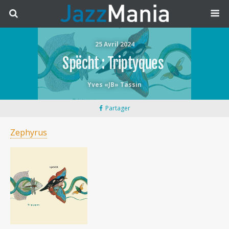
25 Avril 2024
Spëcht : Triptyques
Yves «JB» Tassin
Partager
Zephyrus