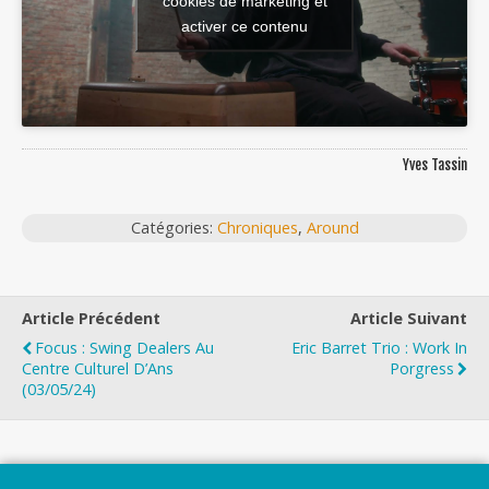
cookies de marketing et
activer ce contenu
Yves Tassin
Catégories:
Chroniques
,
Around
Article Précédent
Article Suivant
Focus : Swing Dealers Au
Eric Barret Trio : Work In
Centre Culturel D’Ans
Porgress
(03/05/24)
Top