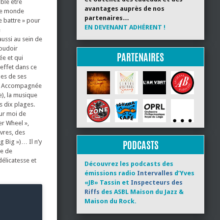
ble être
avantages auprès de nos
 ce monde
partenaires…
e battre » pour
EN DEVENANT ADHÉRENT !
e
aussi au sein de
boudoir
PARTENAIRES
ée et qui
 effet dans ce
nes de ses
es. Accompagnée
e), la musique
s dix plages.
our moi de
er Wheel »,
vres, des
g Big »)… Il n’y
PODCASTS
ve de
élicatesse et
Découvrez les podcasts des
émissions radio
Intervalles
d’Yves
«JB» Tassin et
Inspecteurs des
Riffs
des ASBL Maison du Jazz &
Maison du Rock.