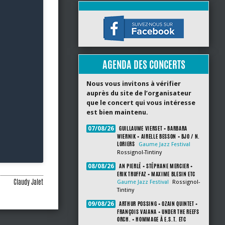
AGENDA DES CONCERTS
Nous vous invitons à vérifier
auprès du site de l’organisateur
que le concert qui vous intéresse
est bien maintenu.
GUILLAUME VIERSET + BARBARA
07/08/26
WIERNIK + AIRELLE BESSON + BJO / N.
LORIERS
Gaume Jazz Festival
Rossignol-Tintiny
AN PIERLÉ + STÉPHANE MERCIER +
08/08/26
ERIK TRUFFAZ + MAXIME BLESIN ETC
Claudy Jalet
Gaume Jazz Festival
Rossignol-
Tintiny
ARTHUR POSSING + OZAIN QUINTET +
09/08/26
FRANÇOIS VAIANA + UNDER THE REEFS
ORCH. + HOMMAGE À E.S.T. ETC