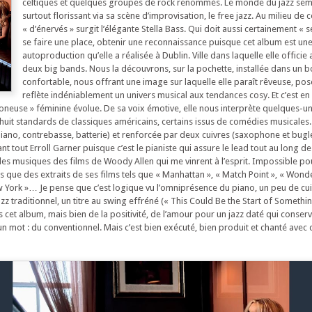
celtiques et quelques groupes de rock renommés. Le monde du jazz sem
surtout florissant via sa scène d’improvisation, le free jazz. Au milieu de
« d’énervés » surgit l’élégante Stella Bass. Qui doit aussi certainement « s
se faire une place, obtenir une reconnaissance puisque cet album est un
autoproduction qu’elle a réalisée à Dublin. Ville dans laquelle elle officie 
deux big bands. Nous la découvrons, sur la pochette, installée dans un 
confortable, nous offrant une image sur laquelle elle paraît rêveuse, pos
reflète indéniablement un univers musical aux tendances cosy. Et c’est en
oneuse » féminine évolue. De sa voix émotive, elle nous interprète quelques-u
 huit standards de classiques américains, certains issus de comédies musical
piano, contrebasse, batterie) et renforcée par deux cuivres (saxophone et bugl
tout Erroll Garner puisque c’est le pianiste qui assure le lead tout au long de
 les musiques des films de Woody Allen qui me vinrent à l’esprit. Impossible p
s que des extraits de ses films tels que « Manhattan », « Match Point », « Wond
w York »… Je pense que c’est logique vu l’omniprésence du piano, un peu de cui
azz traditionnel, un titre au swing effréné (« This Could Be the Start of Somethin
 cet album, mais bien de la positivité, de l’amour pour un jazz daté qui conser
 mot : du conventionnel. Mais c’est bien exécuté, bien produit et chanté avec d