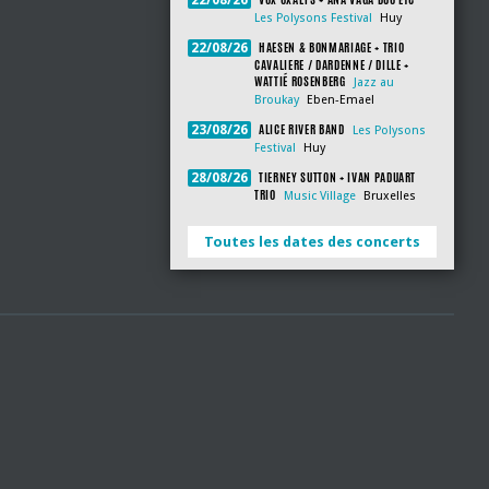
22/08/26
Les Polysons Festival
Huy
HAESEN & BONMARIAGE + TRIO
22/08/26
CAVALIERE / DARDENNE / DILLE +
WATTIÉ ROSENBERG
Jazz au
Broukay
Eben-Emael
ALICE RIVER BAND
23/08/26
Les Polysons
Festival
Huy
TIERNEY SUTTON + IVAN PADUART
28/08/26
TRIO
Music Village
Bruxelles
Toutes les dates des concerts