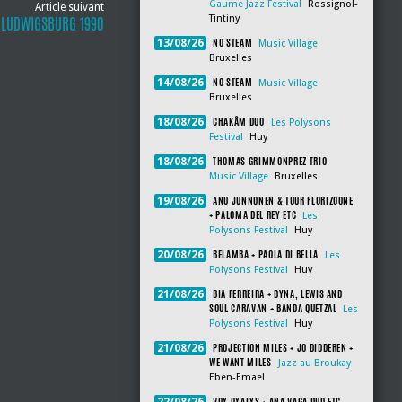
Gaume Jazz Festival
Rossignol-
Article suivant
Tintiny
 LUDWIGSBURG 1990
NO STEAM
13/08/26
Music Village
Bruxelles
NO STEAM
14/08/26
Music Village
Bruxelles
CHAKÂM DUO
18/08/26
Les Polysons
Festival
Huy
THOMAS GRIMMONPREZ TRIO
18/08/26
Music Village
Bruxelles
ANU JUNNONEN & TUUR FLORIZOONE
19/08/26
+ PALOMA DEL REY ETC
Les
Polysons Festival
Huy
BELAMBA + PAOLA DI BELLA
20/08/26
Les
Polysons Festival
Huy
BIA FERREIRA + DYNA, LEWIS AND
21/08/26
SOUL CARAVAN + BANDA QUETZAL
Les
Polysons Festival
Huy
PROJECTION MILES + JO DIDDEREN +
21/08/26
WE WANT MILES
Jazz au Broukay
Eben-Emael
VOX OXALYS + ANA VAGA DUO ETC