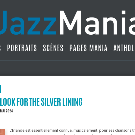
S
PORTRAITS
SCÈNES
PAGES MANIA
ANTHOL
 LOOK FOR THE SILVER LINING
 MAI 2024
L’Irlande est essentiellement connue, musicalement, pour ses chansons tr