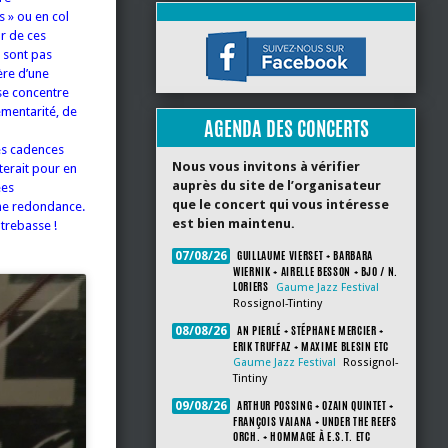
s » ou en col
ur de ces
e sont pas
ère d’une
se concentre
émentarité, de
AGENDA DES CONCERTS
es cadences
Nous vous invitons à vérifier
erait pour en
auprès du site de l’organisateur
ées
que le concert qui vous intéresse
cune redondance.
est bien maintenu.
ntrebasse !
GUILLAUME VIERSET + BARBARA
07/08/26
WIERNIK + AIRELLE BESSON + BJO / N.
LORIERS
Gaume Jazz Festival
Rossignol-Tintiny
AN PIERLÉ + STÉPHANE MERCIER +
08/08/26
ERIK TRUFFAZ + MAXIME BLESIN ETC
Gaume Jazz Festival
Rossignol-
Tintiny
ARTHUR POSSING + OZAIN QUINTET +
09/08/26
FRANÇOIS VAIANA + UNDER THE REEFS
ORCH. + HOMMAGE À E.S.T. ETC