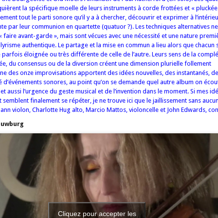
uièrent la spécifique moelle de leurs instruments à corde frottées et « pluckée
nement tout le parti sonore qu’il y a à chercher, découvrir et exprimer à l’intérie
ente par leur communion en quartette (quatuor ?). Les techniques alternatives n
 « faire avant-garde », mais sont vécues avec une nécessité et une nature premi
lyrisme authentique. Le partage et la mise en commun a lieu alors que chacun 
 parfois éloignée ou très différente de celle de l’autre. Leurs sens de la compl
pée, du consensus ou de la diversion créent une dimension plurielle follement
ne des onze improvisations apportent des idées nouvelles, des instantanés, d
té d’événements sonores, au point qu’on se demande quel autre album on écout
et aussi l’urgence du geste musical et de l’invention dans le moment. Si mes id
t semblent finalement se répéter, je ne trouve ici que le jaillissement sans au
mann violon, Charlotte Hug alto, Marcio Mattos, violoncelle et John Edwards, co
ouwburg
Cliquez pour accepter les