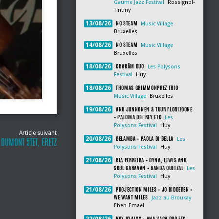
Gaume Jazz Festival
Rossignol-
Tintiny
NO STEAM
13/08/26
Music Village
Bruxelles
NO STEAM
14/08/26
Music Village
Bruxelles
CHAKÂM DUO
18/08/26
Les Polysons
Festival
Huy
THOMAS GRIMMONPREZ TRIO
18/08/26
Music Village
Bruxelles
ANU JUNNONEN & TUUR FLORIZOONE
19/08/26
+ PALOMA DEL REY ETC
Les
Polysons Festival
Huy
Article suivant
BELAMBA + PAOLA DI BELLA
20/08/26
Les
DUMONT 5TET, ERETZ
Polysons Festival
Huy
BIA FERREIRA + DYNA, LEWIS AND
21/08/26
SOUL CARAVAN + BANDA QUETZAL
Les
Polysons Festival
Huy
PROJECTION MILES + JO DIDDEREN +
21/08/26
WE WANT MILES
Jazz au Broukay
Eben-Emael
VOX OXALYS + ANA VAGA DUO ETC