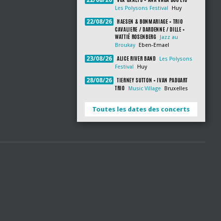
22/08/26
Les Polysons Festival
Huy
HAESEN & BONMARIAGE + TRIO
22/08/26
CAVALIERE / DARDENNE / DILLE +
WATTIÉ ROSENBERG
Jazz au
Broukay
Eben-Emael
ALICE RIVER BAND
23/08/26
Les Polysons
Festival
Huy
TIERNEY SUTTON + IVAN PADUART
28/08/26
TRIO
Music Village
Bruxelles
Toutes les dates des concerts