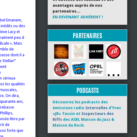
avantages auprès de nos
partenaires…
EN DEVENANT ADHÉRENT !
label Emanem,
 inédits ou des
eve Lacy et
PARTENAIRES
vraiment peu d
icale ». Mais
semble de
basse dont il a
 Stellari”
ment
e
un sérieux
es les qualités
PODCASTS
musicales,
e. On dira,
a quarante ans,
Découvrez les podcasts des
trebasse
émissions radio
Intervalles
d’Yves
hillips,
«JB» Tassin et
Inspecteurs des
visée libre par
Riffs
des ASBL Maison du Jazz &
rit de
Maison du Rock.
ussi forte que
re