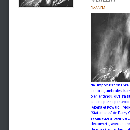
EMANEM
de l’improvisation libr
sonores, timbrales, har
bien entendu, qu’il s’agi
et je ne pense pas avoi
(Altena et Kowald) , vio
“Statements” de Barry G
sa capacité à jouer de t
découverte, avec un sen
dans les Gentle Harm of