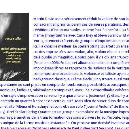
Martin Davidson a sérieusement réduit la voilure de son 
consacrant en priorité, parmi ses dernières parutions, des
rééditions d’incontournables comme Paul Rutherford ou St
même Jimmy Giuffre avec Carla Bley et Steve Swallow. Et 
‘enregistrements récents de groupes d’improvisation « rad
ici, il a choisi le meilleur. Le Stellari String Quartet : un en
cordes improvisées avec violon, alto, violoncelle et contre
déjà publié un magnifique opus, paru il y a dix ans : “Gocce
(Emanem 4006). En fait, cet album de musiques complète
improvisées libres se rapproche de l’univers de la musiqu
contemporaine occidentale, le violoniste et l’altiste ayant 
background classique XXème siècle. On y trouve aussi tout
e spontanée où sont prises en compte de nombreuses possibilités acoustiques, 
moniques, ludiques, minimalisme/complexité, avec une extraordinaire cohérenc
t d’un style d’improvisation survenu il y a quarante ans. Justement, j’y étais, il y 
r entendu un quartet à cordes de cette qualité. Mais bien de super duos de con
lon et alto (Altena et Horsthuys) et contrebasse solo (“Journal Violone” de Barre P
uy). Bref Stellari String Quartet est un groupe exemplaire de la musique impro
ous les paramètres de la transformation des sons à travers le jeu, l’écoute, l’esp
s unique de la forme musicale instantanée. On y trouve une densité inventive a
 the Bourgeoise et Old Moers Almanach de Paul Rutherford (en solo). Les quat