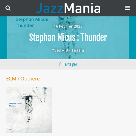
16 Février 2023
Stephan Micus : Thunder
Yves «JB» Tassin
Partager
ECM / Outhere