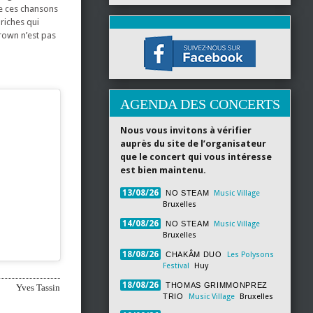
de ces chansons
riches qui
Brown n’est pas
AGENDA DES CONCERTS
Nous vous invitons à vérifier
auprès du site de l’organisateur
que le concert qui vous intéresse
est bien maintenu.
13/08/26
NO STEAM
Music Village
Bruxelles
14/08/26
NO STEAM
Music Village
Bruxelles
18/08/26
CHAKÂM DUO
Les Polysons
Festival
Huy
18/08/26
THOMAS GRIMMONPREZ
Yves Tassin
TRIO
Music Village
Bruxelles