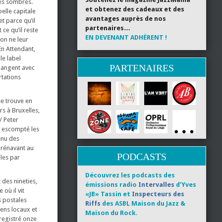
res sombres.
et obtenez des cadeaux et des
lle capitale
avantages auprès de nos
t parce qu’il
partenaires…
 ce qu’il reste
EN DEVENANT ADHÉRENT !
(on ne leur
n Attendant,
le label
PARTENAIRES
élangent avec
rtations
se trouve en
s à Bruxelles,
/ Peter
e escompté les
enu des
orénavant au
PODCASTS
les par
Découvrez les podcasts des
 des nineties,
émissions radio
Intervalles
d’Yves
où il vit
«JB» Tassin et
Inspecteurs des
s postales
Riffs
des ASBL Maison du Jazz &
iens locaux et
Maison du Rock.
registré onze