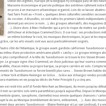
Début des eighties, l’Europe (et la Belgique n’y échappe pas) vit des heu
Marasme économique et percée politique des extrêmes rythment notre be
en proie à un massacre urbanistique organisé. Loin de se laisser abattre e
faut faire front au « Front », quelques âmes culturelles sensibles secouent
du cocotier. A Bruxelles, on voit naître les premiers labels indépendants 
donnait pas encore ce nom…), des groupes alternatifs, des magazines (E
…). Gloire donc à Marc Hollander qui a pris le risque de mettre sur pieds 
défricheur et éclectique Crammed Discs. Il ose tout : ses productions m
un même bonheur le rock, les musiques électroniques, le jazz et les impo
grâce, car les arts visuels sont eux aussi particulièrement soignés.
utre côté de l’Atlantique, le groupe avant-gardiste californien Tuxedomoon 
u milieu d’une production américaine plutôt « catchy ». Le groupe immigre alor
lic plus compréhensif. A la tête de Tuxedomoon se trouve le trio Steven Brown 
inger. Le groupe signe chez Crammed, un choix judicieux qui leur ouvrira comm
parallèle, chacun mène sa propre barque, sa propre carrière en solo. Compte t
lements de Tuxedomoon se feront bientôt plus rares… Steven Brown habite d
le à New York et Blaine Reininger en Grèce… Grâce aux échanges rendus possib
ra maintenu en vie jusqu’au décès de Peter Principle il y a cinq ans.
n est resté très actif (il fonde Nine Rain au Mexique), du moins jusqu’au début
il met sa carrière solo entre parenthèses jusqu’à aujourd’hui. Depuis le Mexique 
rumentiste (piano, saxophone, clarinette) nous envoie quelques chansons / carte
 sujet la vie au Mexique (tremblement de terre, enlèvement, …) . Avec des music
ment deux anciens Tuxedomoon – Blaine Reininger et Luc van Lieshout), il a en