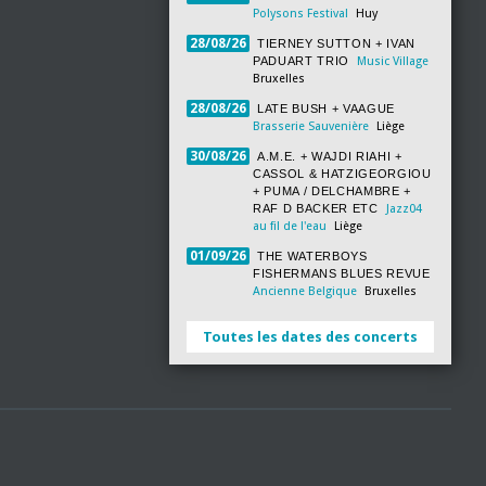
Polysons Festival
Huy
28/08/26
TIERNEY SUTTON + IVAN
PADUART TRIO
Music Village
Bruxelles
28/08/26
LATE BUSH + VAAGUE
Brasserie Sauvenière
Liège
30/08/26
A.M.E. + WAJDI RIAHI +
CASSOL & HATZIGEORGIOU
+ PUMA / DELCHAMBRE +
RAF D BACKER ETC
Jazz04
au fil de l'eau
Liège
01/09/26
THE WATERBOYS
FISHERMANS BLUES REVUE
Ancienne Belgique
Bruxelles
Toutes les dates des concerts