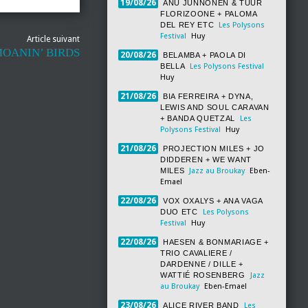
19/08/26
ANU JUNNONEN & TUUR
FLORIZOONE + PALOMA
DEL REY ETC
Les Polysons
Festival
Huy
Article suivant
MOANIN’ BIRDS
20/08/26
BELAMBA + PAOLA DI
BELLA
Les Polysons Festival
Huy
21/08/26
BIA FERREIRA + DYNA,
LEWIS AND SOUL CARAVAN
+ BANDA QUETZAL
Les
Polysons Festival
Huy
21/08/26
PROJECTION MILES + JO
DIDDEREN + WE WANT
MILES
Jazz au Broukay
Eben-
Emael
22/08/26
VOX OXALYS + ANA VAGA
DUO ETC
Les Polysons
Festival
Huy
22/08/26
HAESEN & BONMARIAGE +
TRIO CAVALIERE /
DARDENNE / DILLE +
WATTIÉ ROSENBERG
Jazz
au Broukay
Eben-Emael
23/08/26
ALICE RIVER BAND
Les