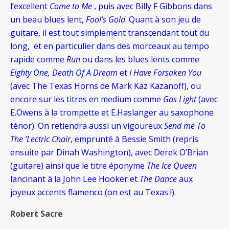
l’excellent
Come to Me
, puis avec Billy F Gibbons dans
un beau blues lent,
Fool’s Gold
. Quant à son jeu de
guitare, il est tout simplement transcendant tout du
long, et en particulier dans des morceaux au tempo
rapide comme
Run
ou dans les blues lents comme
Eighty One, Death Of A Dream
et
I Have Forsaken You
(avec The Texas Horns de Mark Kaz Kazanoff), ou
encore sur les titres en medium comme
Gas Light
(avec
E.Owens à la trompette et E.Haslanger au saxophone
ténor). On retiendra aussi un vigoureux
Send me To
The ‘Lectric Chair
, emprunté à Bessie Smith (repris
ensuite par Dinah Washington), avec Derek O’Brian
(guitare) ainsi que le titre éponyme
The Ice Queen
lancinant à la John Lee Hooker et
The Dance
aux
joyeux accents flamenco (on est au Texas !).
Robert Sacre