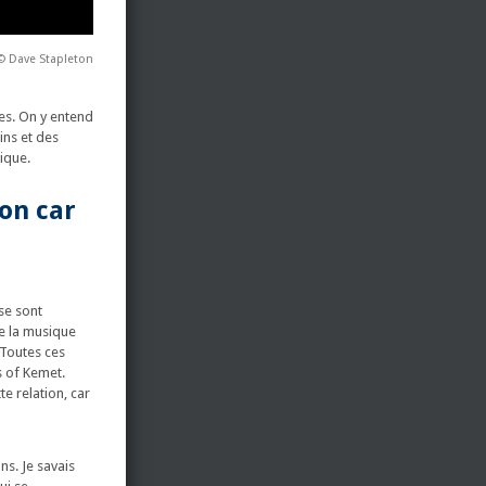
© Dave Stapleton
ées. On y entend
ins et des
ique.
ion car
se sont
de la musique
 Toutes ces
s of Kemet.
te relation, car
ns. Je savais