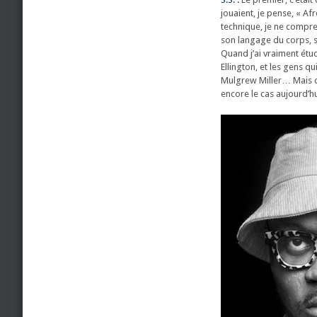
jouaient, je pense, « A
technique, je ne comprena
son langage du corps, sa
Quand j’ai vraiment étud
Ellington, et les gens 
Mulgrew Miller… Mais c’
encore le cas aujourd’hu