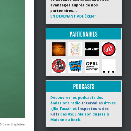
avantages auprès de nos
partenaires…
EN DEVENANT ADHÉRENT !
PARTENAIRES
PODCASTS
Découvrez les podcasts des
émissions radio
Intervalles
d’Yves
«JB» Tassin et
Inspecteurs des
Riffs
des ASBL Maison du Jazz &
Maison du Rock.
© Dave Stapleton