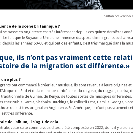
Sultan Stevenson 
luence de la scène britannique ?
ui se passe en Angleterre est très intéressant depuis ces quinze dernières ann
l. Le fait que le Royaume-Uni a une immense diaspora d’immigrants sud-africa
ci depuis les années 50-60 et qui ont des enfants, c’est très marqué dans la mus
ue, ils n’ont pas vraiment cette relat
istoire de la migration est différente.»
dire plus ?
rants ont commencé à créer leur musique, ils sont revenus à leurs origines et 
d’Afrique du Sud et de la musique caribéenne, du calypso, du reggae, du ska, 
 traditionnelle de Guinée, du Kenya, de toutes sortes de musiques différentes.
es chez Nubia Garcia, Shabaka Hutchings, le collectif Ezra, Camilla George, Son
hose qui est très original en Angleterre. En Amérique, ils n’ont pas vraiment cet
n est très différente.
ale de l’album, il s’agit de cela.
entrale, cette suite comme vous dites, a été composée en 2022, donc il y a trois a