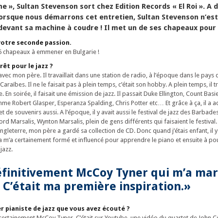
ne », Sultan Stevenson sort chez Edition Records « El Roi ». A 
Lorsque nous démarrons cet entretien, Sultan Stevenson n’es
evant sa machine à coudre ! Il met un de ses chapeaux pour l
votre seconde passion.
15 chapeaux à emmener en Bulgarie !
rêt pour le jazz ?
c mon père. Il travaillait dans une station de radio, à l’époque dans le pays
raïbes. Il ne le faisait pas à plein temps, c’était son hobby. A plein temps, il tr
île. En soirée, il faisait une émission de jazz. Il passait Duke Ellington, Count Bas
 Robert Glasper, Esperanza Spalding, Chris Potter etc… Et grâce à ça, il a a
et de souvenirs aussi. A l’époque, il y avait aussi le festival de jazz des Barbades
 Marsalis, Wynton Marsalis, plein de gens différents qui faisaient le festiva
ngleterre, mon père a gardé sa collection de CD. Donc quand j’étais enfant, il y
 ça m’a certainement formé et influencé pour apprendre le piano et ensuite à po
jazz.
éfinitivement McCoy Tyner qui m’a ma
C’était ma première inspiration.»
er pianiste de jazz que vous avez écouté ?
 certainement McCoy Tyner. C’était sur Youtube, une vidéo du quartet de John Co