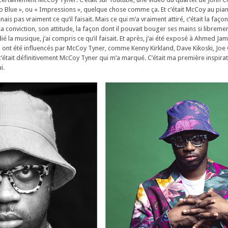
fro Blue », ou « Impressions », quelque chose comme ça. Et c’était McCoy au pi
is pas vraiment ce qu’il faisait. Mais ce qui m’a vraiment attiré, c’était la façon 
 conviction, son attitude, la façon dont il pouvait bouger ses mains si libremen
ié la musique, j’ai compris ce qu’il faisait. Et après, j’ai été exposé à Ahmed Ja
qui ont été influencés par McCoy Tyner, comme Kenny Kirkland, Dave Kikoski, Joe
était définitivement McCoy Tyner qui m’a marqué. C’était ma première inspiratio
i.