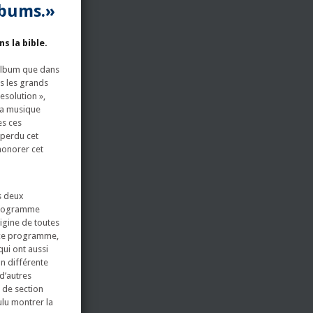
lbums.»
s la bible.
 album que dans
us les grands
esolution »,
 la musique
es ces
 perdu cet
honorer cet
s deux
 programme
igine de toutes
e ce programme,
qui ont aussi
on différente
 d’autres
e de section
ulu montrer la