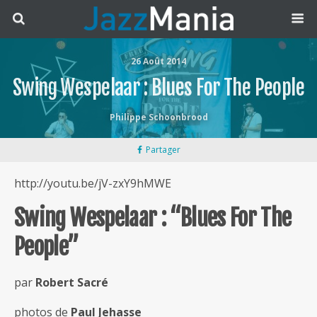
26 Août 2014
Swing Wespelaar : Blues For The People
Philippe Schoonbrood
Partager
http://youtu.be/jV-zxY9hMWE
Swing Wespelaar : “Blues For The
People”
par
Robert Sacré
photos de
Paul Jehasse