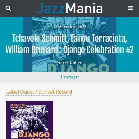
1 Décembre 2025
Tchavolo Schmitt, Fanou Torracinta,
William Brunard : Django Celebration #2
Pierre Dulieu
Partager
Label Ouest / Sunset Record