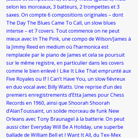
selon les morceaux, 3 batteurs, 2 trompettes et 3
saxes. On compte 6 compositions originales – dont
The Day The Blues Came To Call, un slow blues
intense – et 7 covers. Tout commence on ne peut
mieux avec In The Pink, une compo de Wilson/James à
la Jimmy Reed en medium où l’harmonica est
remplacée par le piano de James et cela se poursuit
sur le même registre, en particulier dans les covers
comme le bien enlevé I Like It Like That emprunté aux
Five Royales ou If I Can’t Have You, un slow fiévreux
en duo vocal avec Billy Watts. Une reprise d’un des
premiers enregistrements d’Etta James pour Chess
Records en 1960, ainsi que Shoorah Shoorah
d’AlanToussaint, un solide morceau de funk New
Orleans avec Tony Braunagel à la batterie. On peut
aussi citer Everyday Will Be A Holiday, une superbe
ballade de William Bell et I Want It All, du Tex-Mex