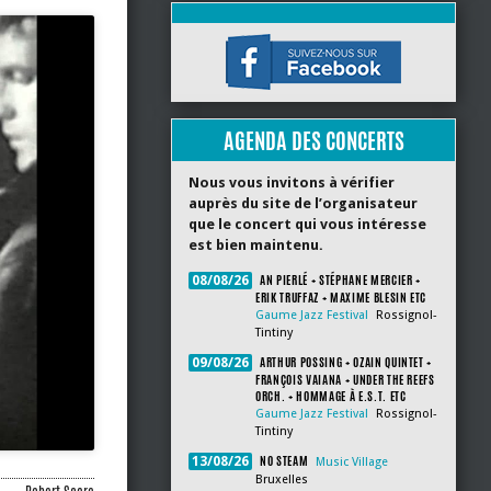
AGENDA DES CONCERTS
Nous vous invitons à vérifier
auprès du site de l’organisateur
que le concert qui vous intéresse
est bien maintenu.
AN PIERLÉ + STÉPHANE MERCIER +
08/08/26
ERIK TRUFFAZ + MAXIME BLESIN ETC
Gaume Jazz Festival
Rossignol-
Tintiny
ARTHUR POSSING + OZAIN QUINTET +
09/08/26
FRANÇOIS VAIANA + UNDER THE REEFS
ORCH. + HOMMAGE À E.S.T. ETC
Gaume Jazz Festival
Rossignol-
Tintiny
NO STEAM
13/08/26
Music Village
Bruxelles