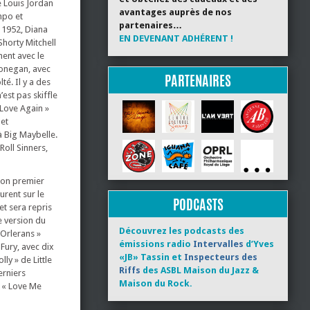
e Louis Jordan
avantages auprès de nos
mpo et
partenaires…
 1952, Diana
EN DEVENANT ADHÉRENT !
Shorty Mitchell
ment avec le
Donegan, avec
PARTENAIRES
té. Il y a des
est pas skiffle
 Love Again »
 et
à Big Maybelle.
Roll Sinners,
 son premier
urent sur le
PODCASTS
et sera repris
e version du
Découvrez les podcasts des
 Orlerans »
émissions radio
Intervalles
d’Yves
 Fury, avec dix
«JB» Tassin et
Inspecteurs des
ly » de Little
Riffs
des ASBL Maison du Jazz &
erniers
Maison du Rock.
c « Love Me