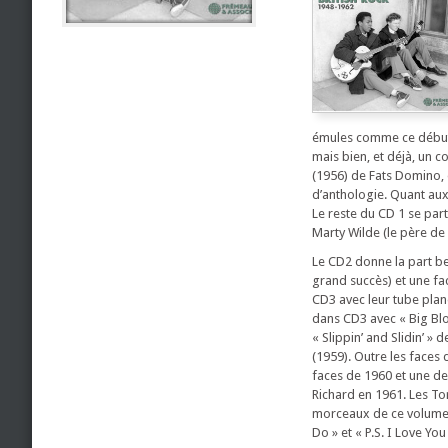
émules comme ce débutant
mais bien, et déjà, un 
(1956) de Fats Domino, 
d’anthologie. Quant aux 
Le reste du CD 1 se part
Marty Wilde (le père de 
Le CD2 donne la part bell
grand succès) et une fac
CD3 avec leur tube plané
dans CD3 avec « Big Blo
« Slippin’ and Slidin’ »
(1959). Outre les faces d
faces de 1960 et une de
Richard en 1961. Les Tor
morceaux de ce volume s
Do » et « P.S. I Love Yo