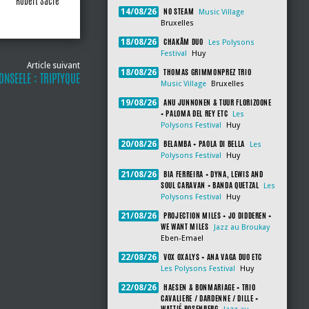
Robert Sacre
NO STEAM
14/08/26
Music Village
Bruxelles
CHAKÂM DUO
18/08/26
Les Polysons
Festival
Huy
Article suivant
THOMAS GRIMMONPREZ TRIO
18/08/26
NSEELE : TRIPTYQUE
Music Village
Bruxelles
ANU JUNNONEN & TUUR FLORIZOONE
19/08/26
+ PALOMA DEL REY ETC
Les
Polysons Festival
Huy
BELAMBA + PAOLA DI BELLA
20/08/26
Les
Polysons Festival
Huy
BIA FERREIRA + DYNA, LEWIS AND
21/08/26
SOUL CARAVAN + BANDA QUETZAL
Les
Polysons Festival
Huy
PROJECTION MILES + JO DIDDEREN +
21/08/26
WE WANT MILES
Jazz au Broukay
Eben-Emael
VOX OXALYS + ANA VAGA DUO ETC
22/08/26
Les Polysons Festival
Huy
HAESEN & BONMARIAGE + TRIO
22/08/26
CAVALIERE / DARDENNE / DILLE +
WATTIÉ ROSENBERG