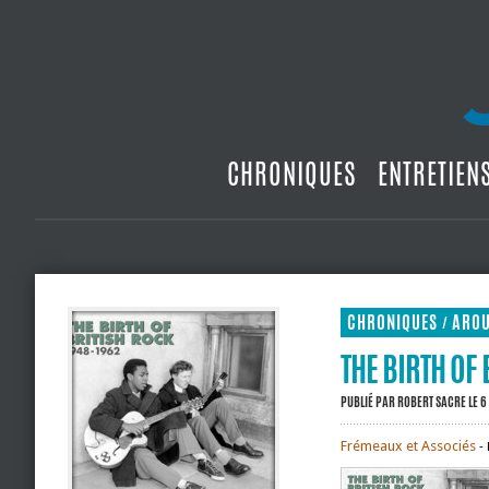
CHRONIQUES
ENTRETIEN
CHRONIQUES
ARO
/
THE BIRTH OF
PUBLIÉ PAR
ROBERT SACRE
LE 6
Frémeaux et Associés
‐ 