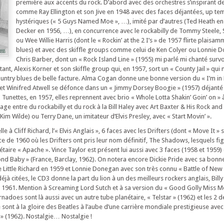
première aux accents du rock. D’abord avec des orchestres s’inspirant d
comme Ray Ellington et son Jive en 1948 avec des faces déjantées, up te
hystériques (« 5 Guys Named Moe », …), imité par d’autres (Ted Heath en
Decker en 1956, …), en concurrence avec le rockabilly de Tommy Steele, 
ou Wee Willie Harris (dont le « Rockin’ at the 2 I’s » de 1957 flirte plaisam
blues) et avec des skiffle groups comme celui de Ken Colyer ou Lonnie 
Chris Barber, dont un « Rock Island Line » (1955) mi parlé mi chanté survol
, Alexis Korner et son skiffle group qui, en 1957, sort un « County Jail » qui n’
country blues de belle facture. Alma Cogan donne une bonne version du « I’m in
et Winifred Atwell se défonce dans un « Jimmy Dorsey Boogie » (1957) déjanté
Tunettes, en 1957, elles reprennent avec brio « Whole Lotta Shakin’ Goin’ on » 
age entre du rockabilly et du rock à la Bill Haley avec Art Baxter & His Rock and 
Kim Wilde) ou Terry Dane, un imitateur d’Elvis Presley, avec « Start Movin’ ».
e à Cliff Richard, l’« Elvis Anglais », 6 faces avec les Drifters (dont « Move It »
e de 1960 où les Drifters ont pris leur nom définitif, The Shadows, lesquels fig
taire « Apache ». Vince Taylor est présent lui aussi avec 3 faces (1958 et 1959) 
nd Baby » (France, Barclay, 1962). On notera encore Dickie Pride avec sa bonn
 de Little Richard en 1959 et Lonnie Donegan avec son très connu « Battle of New
éjà citées, le CD3 donne la part du lion à un des meilleurs rockers anglais, Billy
 1961. Mention à Screaming Lord Sutch et à sa version du « Good Golly Miss Mol
nadoes sont là aussi avec un autre tube planétaire, « Telstar » (1962) et les 2 d
ont à la gloire des Beatles à l’aube d’une carrière mondiale prestigieuse ave
u » (1962). Nostalgie… Nostalgie !