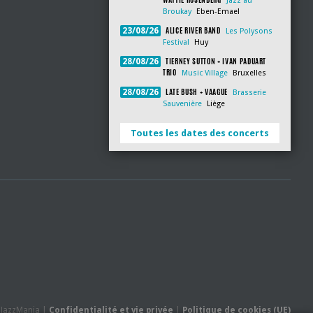
Jazz au
Broukay
Eben-Emael
ALICE RIVER BAND
23/08/26
Les Polysons
Festival
Huy
TIERNEY SUTTON + IVAN PADUART
28/08/26
TRIO
Music Village
Bruxelles
LATE BUSH + VAAGUE
28/08/26
Brasserie
Sauvenière
Liège
Toutes les dates des concerts
- JazzMania |
Confidentialité et vie privée
|
Politique de cookies (UE)