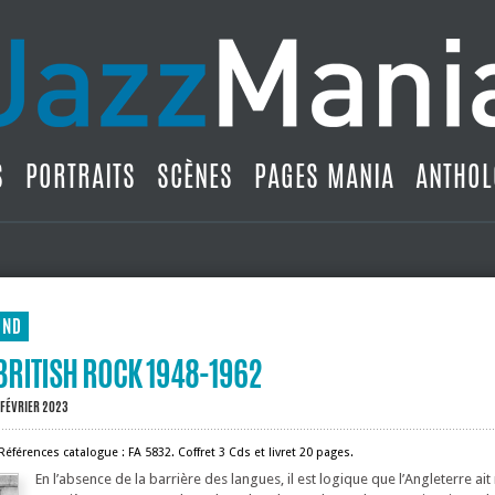
S
PORTRAITS
SCÈNES
PAGES MANIA
ANTHOL
UND
 BRITISH ROCK 1948-1962
 FÉVRIER 2023
Références catalogue : FA 5832. Coffret 3 Cds et livret 20 pages.
En l’absence de la barrière des langues, il est logique que l’Angleterre ait