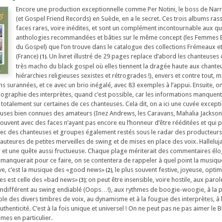
Encore une production exceptionnelle comme Per Notini, le boss de Na
(et Gospel Friend Records) en Suède, en a le secret. Ces trois albums ra
faces rares, voire inédites, et sont un complément incontournable aux q
anthologies recommandées et bâties sur le même concept (les Femmes E
du Gospel) que l’on trouve dans le catalogue des collections Frémeaux e
(France)
. Un livret illustré de 29 pages replace d’abord les chanteuse
(1)
très macho du black gospel où elles tiennent la dragée haute aux chanteu
hiérarchies religieuses sexistes et rétrogrades !), envers et contre tout, m
ns surannées, et ce avec un brio inégalé, avec 83 exemples à l’appui. Ensuite, o
iographie des interprètes, quand c’est possible, car les informations manquent
 totalement sur certaines de ces chanteuses. Cela dit, on a ici une cuvée except
euses bien connues des amateurs (Inez Andrews, les Caravans, Mahalia Jackson,
uvent avec des faces n’ayant pas encore eu l’honneur d’être rééditées et qui 
vec des chanteuses et groupes également restés sous le radar des producteurs
t auteures de petites merveilles de swing et de mises en place des voix. Hallelu
ir et une quête aussi fructueuse. Chaque plage mériterait des commentaires élog
e manquerait pour ce faire, on se contentera de rappeler à quel point la musiq
ive, c’est la musique des «good news»
, le plus souvent festive, joyeuse, optim
(2)
lues est celle des «bad news»
; on peut être insensible, voire hostile, aux parol
(3)
 indifférent au swing endiablé (Oops…!), aux rythmes de boogie-woogie, à la 
le des divers timbres de voix, au dynamisme et à la fougue des interprètes, à l
authenticité. C’est à la fois unique et universel ! On ne peut pas ne pas aimer le
mes en particulier.