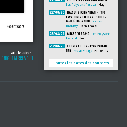
22/08/26
Les Polysons Festival
Huy
HAESEN & BONMARIAGE + TRIO
22/08/26
CAVALIERE / DARDENNE / DILLE +
WATTIÉ ROSENBERG
Jazz au
Robert Sacre
Broukay
Eben-Emael
ALICE RIVER BAND
23/08/26
Les Polysons
Festival
Huy
TIERNEY SUTTON + IVAN PADUART
28/08/26
TRIO
Music Village
Bruxelles
Article suivant
MIDNIGHT MESS VOL.1
Toutes les dates des concerts