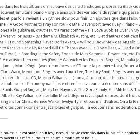
 dans les trois albums on retrouve des caractéristiques propres au Black G
souvent simultané piano + orgue ainsi que des variations du rythme qui passe
s et, parfois, revient à un rythme slow pour finir. On ajoutera que dans l’album 
me « A Good Mother to Pray For You » d’Ethel Davenport (avec Huey « Piano » 
 Jones à la guitare !!), d’autres ultra rares comme « His Love Bubbles Over In My
 It Wasn’t For Jesus » (Madame M. Elizabeth Austin), etc.… et d’autres dont c’est
e « I Found Something » avec Doris Akers, « Will You Know Me » des Angelic G
an to Receive » et « My Record Will Be There » avec Julia Doyle Bess, « I Had A D
YouTube !), « Standing in the Safety Zone » de Miss Sammie L. Bryant, etc, etc. 
à côté d’artistes bien connues (Dionne Warwick et les Drinkard Singers, Mahalia 
e James, Marie Knight (avec deux faces sur CD pour la première fois), Roberta M
 Clara Ward, Meditation Singers avec Laura Lee, The Lucy Smith Singers avec un
a première fois sur CD, Marion Williams, ….), on a, à foison, des chanteuses et 
de l’oubli voire d’un anonymat injuste et remis en valeur et à écouter sans déla
he Saints Gospel Singers, Mary Lee Haynes & The Gore Family, Ella Mitchell & Th
 Alberta Kay Williams, Sister Lillie Mae Littlejohn (avec quatre faces, dont trois 
l Singers for Christ, Bernice Walker, Evelyn Tyler et pas mal d’autres. On a là le
es étroites connexions entre jazz, blues et gospel… à écouter sans modération. Do
_____
ès courte, elle est suivie, pour les Justes, d’une vie éternelle, dans la joie et le bonheur
 les parents (la mère surtout) et les amis morts avant nous…