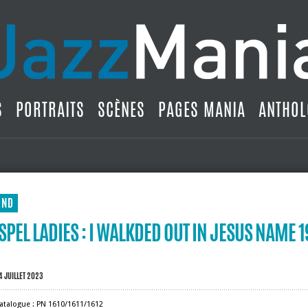
S
PORTRAITS
SCÈNES
PAGES MANIA
ANTHOL
UND
SPEL LADIES : I WALKDED OUT IN JESUS NAME 
4 JUILLET 2023
atalogue : PN 1610/1611/1612