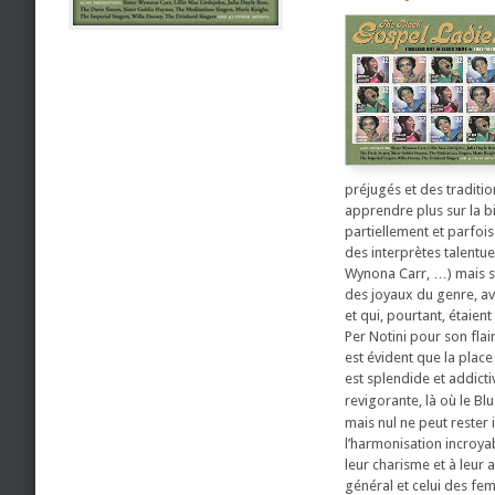
préjugés et des traditio
apprendre plus sur la b
partiellement et parfois
des interprètes talentu
Wynona Carr, …) mais so
des joyaux du genre, a
et qui, pourtant, étaien
Per Notini pour son fla
est évident que la plac
est splendide et addict
revigorante, là où le B
mais nul ne peut rester
l’harmonisation incroyab
leur charisme et à leur 
général et celui des fem