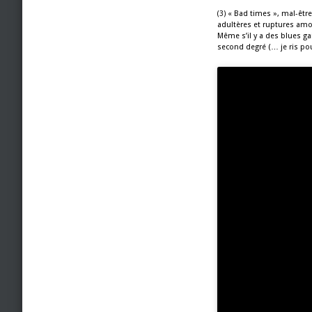
« Bad times », mal-être
(3)
adultères et ruptures amo
Même s’il y a des blues ga
second degré (… je ris p