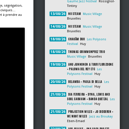
Gaume Jazz Festival
Rossignol-
e, ségrégation,
Tintiny
s civiques…
NO STEAM
13/08/26
Music Village
et à prendre au
Bruxelles
NO STEAM
14/08/26
Music Village
Bruxelles
CHAKÂM DUO
18/08/26
Les Polysons
Festival
Huy
THOMAS GRIMMONPREZ TRIO
18/08/26
Music Village
Bruxelles
ANU JUNNONEN & TUUR FLORIZOONE
19/08/26
+ PALOMA DEL REY ETC
Les
Polysons Festival
Huy
BELAMBA + PAOLA DI BELLA
20/08/26
Les
Polysons Festival
Huy
BIA FERREIRA + DYNA, LEWIS AND
21/08/26
SOUL CARAVAN + BANDA QUETZAL
Les
Polysons Festival
Huy
PROJECTION MILES + JO DIDDEREN +
21/08/26
WE WANT MILES
Jazz au Broukay
Eben-Emael
VOX OXALYS + ANA VAGA DUO ETC