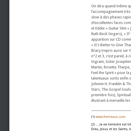
On dira quand même que
l’accompagnement très 
slow à des phases rapide
d’excellentes faces com
et Eddie « Guitar Slim »
Ruth Beck Singers), « If
apparition sur CD comm
« It’s Better to Give Th
Bracy (repris aussi sur 
n°2 et 3, c’est pareil, 
Ingram, Sister Josephin
Martin, Rosetta Tharpe,
Feel the Spirit » pour l
talentueux sortis enfin 
Johnnie H. Franklin & T
Stars, The Gospel Souls,
première fois), Spiritua
illustrant à merveille l
___________________________
www.fremeaux.com
(1)
….la vie terrestre est tr
(2)
Dieu, Jesus et les Saints,