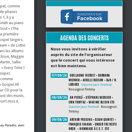
ospel, comme
 de phases
1, il y a
Smith au piano
 Soul » (The
 la première
AGENDA DES CONCERTS
ospel Singers,
ream » de Lottie
Nous vous invitons à vérifier
Dans les albums
auprès du site de l’organisateur
Jackson, Maggie
que le concert qui vous intéresse
artin, Sallie
est bien maintenu.
 « Every Time I
groupes
GUILLAUME VIERSET + BARBARA
07/08/26
is comme
WIERNIK + AIRELLE BESSON + BJO / N.
LORIERS
e Gospel All
Gaume Jazz Festival
Rossignol-Tintiny
sur CD pour la
 must des musts,
AN PIERLÉ + STÉPHANE MERCIER +
08/08/26
n’t miss it.
ERIK TRUFFAZ + MAXIME BLESIN ETC
Gaume Jazz Festival
Rossignol-
Tintiny
ARTHUR POSSING + OZAIN QUINTET +
09/08/26
FRANÇOIS VAIANA + UNDER THE REEFS
, au Paradis, avec
ORCH. + HOMMAGE À E.S.T. ETC