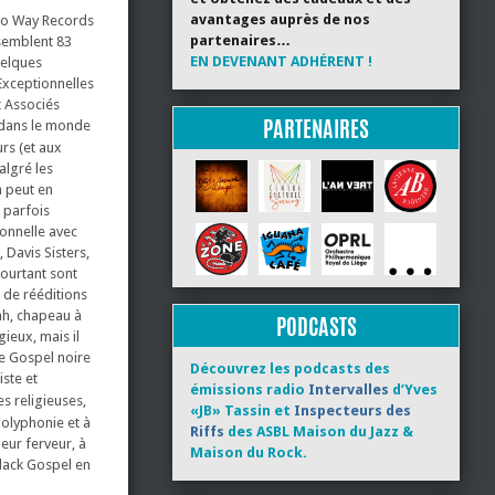
avantages auprès de nos
rro Way Records
partenaires…
ssemblent 83
EN DEVENANT ADHÉRENT !
uelques
xceptionnelles
t Associés
PARTENAIRES
s dans le monde
rs (et aux
algré les
n peut en
 parfois
ionnelle avec
 Davis Sisters,
pourtant sont
 de rééditions
jah, chapeau à
PODCASTS
ieux, mais il
ue Gospel noire
Découvrez les podcasts des
iste et
émissions radio
Intervalles
d’Yves
es religieuses,
«JB» Tassin et
Inspecteurs des
polyphonie et à
Riffs
des ASBL Maison du Jazz &
eur ferveur, à
Maison du Rock.
 Black Gospel en