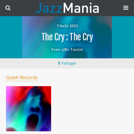
7 Août 2023
The Cry : The Cry
Yves «JB» Tassin
Partager
Gizeh Records