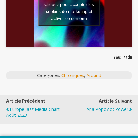
Cliquez pour accepter les
cookies de marketing et
activer ce contenu
Yves Tassin
Catégories:
Chroniques
,
Around
Article Précédent
Article Suivant
Europe Jazz Media Chart ‐
Ana Popovic : Power
Août 2023