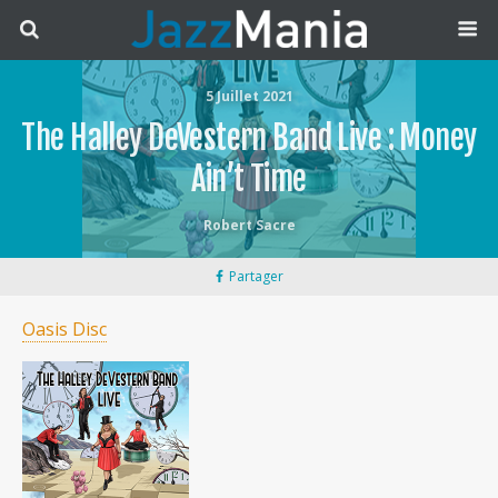
5 Juillet 2021
The Halley DeVestern Band Live : Money
Ain’t Time
Robert Sacre
Partager
Oasis Disc