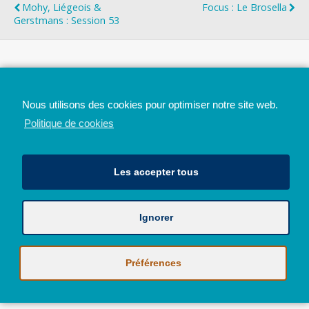
Mohy, Liégeois &
Focus : Le Brosella
Gerstmans : Session 53
Top
Nous utilisons des cookies pour optimiser notre site web.
Mobile
Bureau
Politique de cookies
Les accepter tous
Ignorer
Avec le soutien de la Province de Liège
© 2026 - Tous droits réservés - JazzMania
Politique en matière de confidentialité et de vie privée
|
Politique de
Préférences
cookies (UE)
Hébergé par
Behostings.com