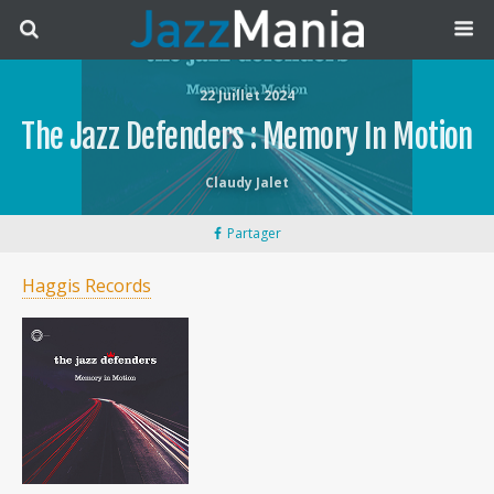
22 Juillet 2024
The Jazz Defenders : Memory In Motion
Claudy Jalet
Partager
Haggis Records