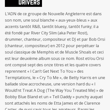
L’ADN de ce groupe de Nouvelle Angleterre est dans
son nom, une soul blanche « aux-yeux-bleus » aux
accents tantôt R&B, tantôt bluesy, tantôt funky; il a
été fondé par River City Slim (aka Peter Rost),
drummer, chanteur, compositeur et DJ et par Bob Orsi
(chanteur, compositeur) en 2012 pour perpétuer la
soul classique de Memphis et de Muscle Shoals et ceci
est leur deuxième album sous ce nom. Rost et/ou Orsi
ont compsé sept des onze titres et les quatre covers
reprennent « I Can’t Get Next To You » des
Termptations, le « Cry To Me », de Betty Harris en une
ballade slow accrocheuse, une version hard du « I
Would’nt Treat A Dog (The Way You Treated Me) » de
Bobby Blue Bland et un « Tell Daddy » punchy auquel
sont attachés les noms de Etta James et de Clarence
Carter, de quoi ravir tous les amateurs. Parmi les