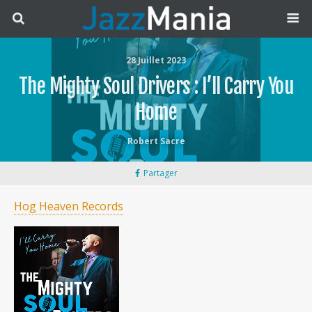
28 Juillet 2023
The Mighty Soul Drivers : I’ll Carry You
Home
Robert Sacre
Partager
Hog Heaven Records