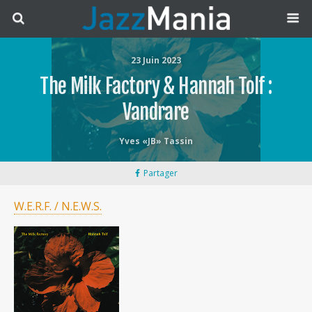
23 Juin 2023
The Milk Factory & Hannah Tolf :
Vandrare
Yves «JB» Tassin
Partager
W.E.R.F. / N.E.W.S.