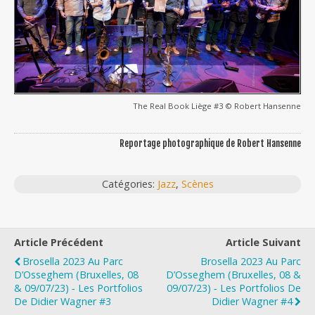
The Real Book Liège #3 © Robert Hansenne
Reportage photographique de Robert Hansenne
Catégories:
Jazz
,
Scènes
Article Précédent
Article Suivant
Brosella 2023 Au Parc
Brosella 2023 Au Parc
D’Osseghem (Bruxelles, 08
D’Osseghem (Bruxelles, 08 &
& 09/07/23) ‐ Les Portfolios
09/07/23) ‐ Les Portfolios De
De Didier Wagner #3
Didier Wagner #4