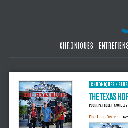
CHRONIQUES
ENTRETIEN
CHRONIQUES
BLUE
/
THE TEXAS HO
PUBLIÉ PAR
ROBERT SACRE
LE 
Blue Heart Records
‐ Ré