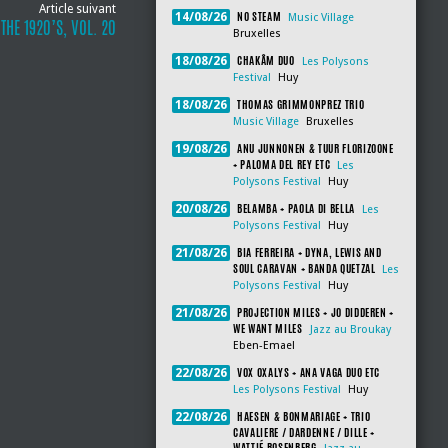
Article suivant
NO STEAM
14/08/26
Music Village
HE 1920’S, VOL. 20
Bruxelles
CHAKÂM DUO
18/08/26
Les Polysons
Festival
Huy
THOMAS GRIMMONPREZ TRIO
18/08/26
Music Village
Bruxelles
ANU JUNNONEN & TUUR FLORIZOONE
19/08/26
+ PALOMA DEL REY ETC
Les
Polysons Festival
Huy
BELAMBA + PAOLA DI BELLA
20/08/26
Les
Polysons Festival
Huy
BIA FERREIRA + DYNA, LEWIS AND
21/08/26
SOUL CARAVAN + BANDA QUETZAL
Les
Polysons Festival
Huy
PROJECTION MILES + JO DIDDEREN +
21/08/26
WE WANT MILES
Jazz au Broukay
Eben-Emael
VOX OXALYS + ANA VAGA DUO ETC
22/08/26
Les Polysons Festival
Huy
HAESEN & BONMARIAGE + TRIO
22/08/26
CAVALIERE / DARDENNE / DILLE +
WATTIÉ ROSENBERG