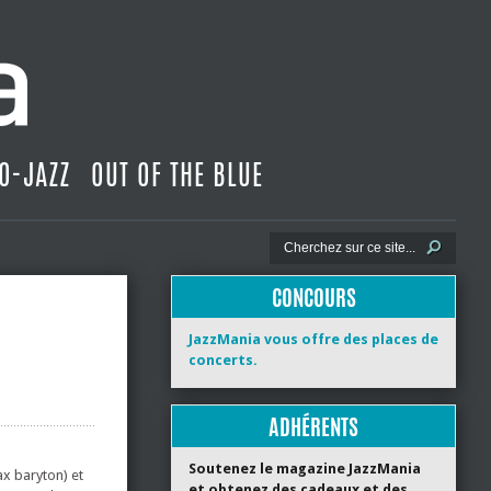
O-JAZZ
OUT OF THE BLUE
CONCOURS
JazzMania vous offre des places de
concerts.
ADHÉRENTS
Soutenez le magazine JazzMania
ax baryton) et
et obtenez des cadeaux et des