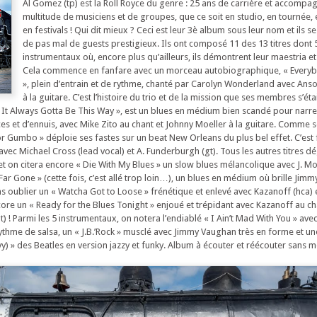
Al Gomez (tp) est la Roll Royce du genre : 25 ans de carrière et accompa
multitude de musiciens et de groupes, que ce soit en studio, en tournée,
en festivals ! Qui dit mieux ? Ceci est leur 3è album sous leur nom et ils s
de pas mal de guests prestigieux. Ils ont composé 11 des 13 titres dont 
instrumentaux où, encore plus qu’ailleurs, ils démontrent leur maestria et 
Cela commence en fanfare avec un morceau autobiographique, « Everybo
», plein d’entrain et de rythme, chanté par Carolyn Wonderland avec An
à la guitare. C’est l’histoire du trio et de la mission que ses membres s’éta
 It Always Gotta Be This Way », est un blues en médium bien scandé pour narre
s et d’ennuis, avec Mike Zito au chant et Johnny Moeller à la guitare. Comme so
tor Gumbo » déploie ses fastes sur un beat New Orleans du plus bel effet. C’est f
 avec Michael Cross (lead vocal) et A. Funderburgh (gt). Tous les autres titres 
 et on citera encore « Die With My Blues » un slow blues mélancolique avec J. Moe
Far Gone » (cette fois, c’est allé trop loin…), un blues en médium où brille Jim
ans oublier un « Watcha Got to Loose » frénétique et enlevé avec Kazanoff (hca)
ore un « Ready for the Blues Tonight » enjoué et trépidant avec Kazanoff au ch
) ! Parmi les 5 instrumentaux, on notera l’endiablé « I Ain’t Mad With You » avec 
thme de salsa, un « J.B.’Rock » musclé avec Jimmy Vaughan très en forme et une 
y) » des Beatles en version jazzy et funky. Album à écouter et réécouter sans 