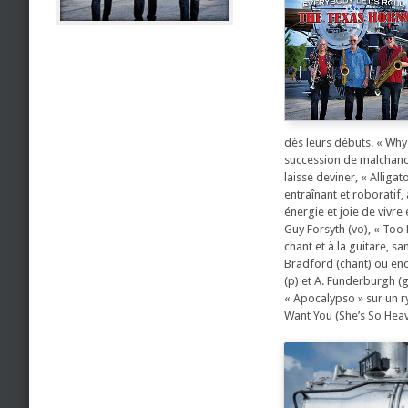
dès leurs débuts. « Why
succession de malchance
laisse deviner, « Alliga
entraînant et roboratif,
énergie et joie de vivre
Guy Forsyth (vo), « Too 
chant et à la guitare, s
Bradford (chant) ou enc
(p) et A. Funderburgh (gt
« Apocalypso » sur un ry
Want You (She’s So Heav