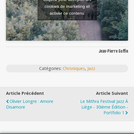
cookies de marketing et
activer ce contenu
Jean-Pierre Goffin
Catégories:
Chroniques
,
Jazz
Article Précédent
Article Suivant
Olivier Longre : Amore
Le Mithra Festival Jazz À
Disamore
Liège ‐ 30ième Édition ‐
Portfolio 1