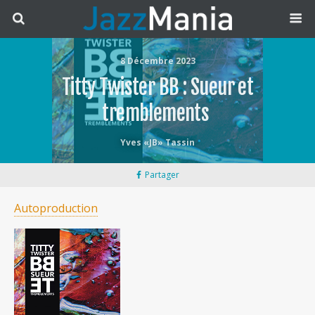
8 Décembre 2023
Titty Twister BB : Sueur et
tremblements
Yves «JB» Tassin
Partager
Autoproduction