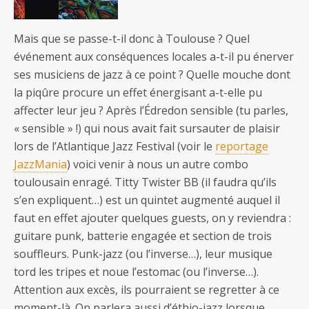
Mais que se passe-t-il donc à Toulouse ? Quel
événement aux conséquences locales a-t-il pu énerver
ses musiciens de jazz à ce point ? Quelle mouche dont
la piqûre procure un effet énergisant a-t-elle pu
affecter leur jeu ? Après l’Édredon sensible (tu parles,
« sensible » !) qui nous avait fait sursauter de plaisir
lors de l’Atlantique Jazz Festival (voir le
reportage
JazzMania
) voici venir à nous un autre combo
toulousain enragé. Titty Twister BB (il faudra qu’ils
s’en expliquent…) est un quintet augmenté auquel il
faut en effet ajouter quelques guests, on y reviendra :
guitare punk, batterie engagée et section de trois
souffleurs. Punk-jazz (ou l’inverse…), leur musique
tord les tripes et noue l’estomac (ou l’inverse…).
Attention aux excès, ils pourraient se regretter à ce
moment-là. On parlera aussi d’éthio-jazz lorsque