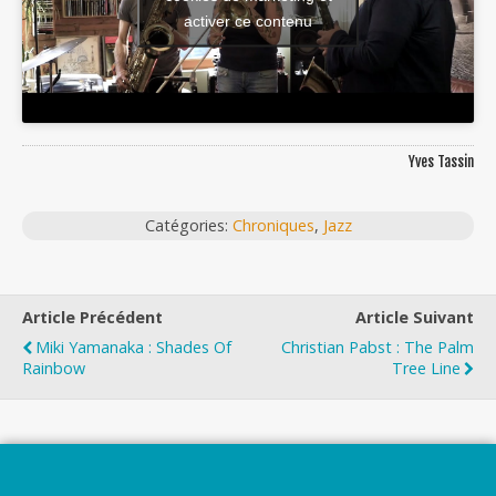
activer ce contenu
Yves Tassin
Catégories:
Chroniques
,
Jazz
Article Précédent
Article Suivant
Miki Yamanaka : Shades Of
Christian Pabst : The Palm
Rainbow
Tree Line
Top