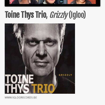
Toine Thys Trio
,
Grizzly
(Igloo)
WWW.IGLOORECORDS.BE