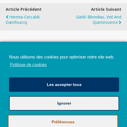
Article Précédent
Article Suivant
Hermia-Ceccaldi-
Gádó-Blondiau, Veil And
Darrifourcq
Quintessence
Top
Nous utilisons des cookies pour optimiser notre site web.
Mobile
Bureau
Politique de cookies
Les accepter tous
Ignorer
Avec le soutien de la Province de Liège
© 2026 - Tous droits réservés - JazzMania
Politique en matière de confidentialité et de vie privée
|
Politique de
Préférences
cookies (UE)