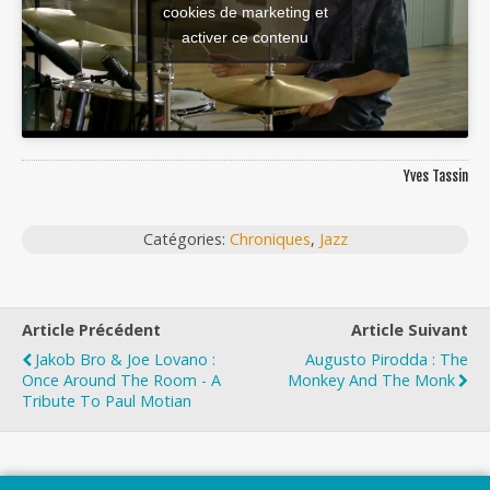
cookies de marketing et
activer ce contenu
Yves Tassin
Catégories:
Chroniques
,
Jazz
Article Précédent
Article Suivant
Jakob Bro & Joe Lovano :
Augusto Pirodda : The
Once Around The Room - A
Monkey And The Monk
Tribute To Paul Motian