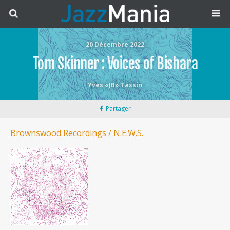
20 Décembre 2022
Tom Skinner : Voices of Bishara
Yves «JB» Tassin
Partager
Brownswood Recordings / N.E.W.S.