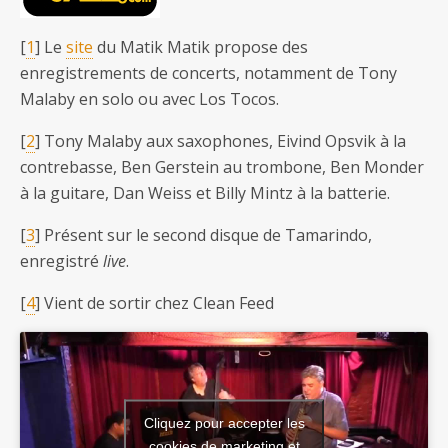
[
1
] Le
site
du Matik Matik propose des
enregistrements de concerts, notamment de Tony
Malaby en solo ou avec Los Tocos.
[
2
] Tony Malaby aux saxophones, Eivind Opsvik à la
contrebasse, Ben Gerstein au trombone, Ben Monder
à la guitare, Dan Weiss et Billy Mintz à la batterie.
[
3
] Présent sur le second disque de Tamarindo,
enregistré
live
.
[
4
] Vient de sortir chez Clean Feed
Cliquez pour accepter les
cookies de marketing et