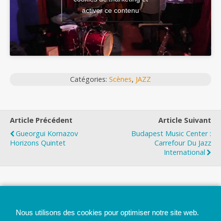
activer ce contenu
Catégories:
Scènes
,
JAZZ
Article Précédent
Article Suivant
Gueorgui Kornazov
Budapest Music Center :
Horizons Quintet
Carrefour Du Jazz
International
Top
Nous utilisons des cookies pour optimiser notre site web.
Mobile
Bureau