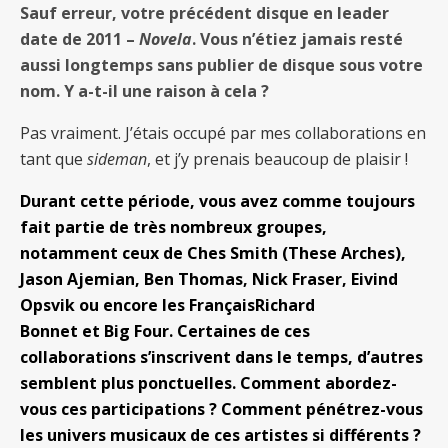
Sauf erreur, votre précédent disque en leader
apparitions aux côtés d’autres musiciens, son
date de 2011 –
Novela
. Vous n’étiez jamais resté
retour au premier plan nous fait le plus grand
aussi longtemps sans publier de disque sous votre
bien ! Rencontre avec le saxophoniste américain
nom. Y a-t-il une raison à cela ?
qui évoque ses différentes aventures, musicales
mais pas seulement.
Pas vraiment. J’étais occupé par mes collaborations en
tant que
sideman
, et j’y prenais beaucoup de plaisir !
Durant cette période, vous avez comme toujours
fait partie de très nombreux groupes,
notamment ceux de Ches Smith (These Arches),
Jason Ajemian, Ben Thomas, Nick Fraser, Eivind
Opsvik ou encore les FrançaisRichard
Bonnet et Big Four. Certaines de ces
collaborations s’inscrivent dans le temps, d’autres
semblent plus ponctuelles. Comment abordez-
vous ces participations ? Comment pénétrez-vous
les univers musicaux de ces artistes si différents ?