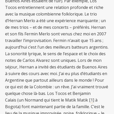
Buenos Aires essaient de fuir). Par exemple, Los
Tocos entretiennent une relation profonde et riche
avec la musique colombienne folklorique. Le trio
d’Hernan Merlo a été une expérience marquante ; un
de mes trios – et de mes concerts – préférés. Hernan
et son fils Fermin Merlo sont venus chez moi en 2007
travailler l’improvisation. Fermin n’avait que 15 ans ;
aujourd’hui c’est l’un des meilleurs batteurs argentins.
La sonorité lyrique, le sens de l’espace et le choix des
notes de Carlos Alvarez sont uniques. Lors de mon
séjour, Hernan a invité des étudiants de Buenos Aires
à suivre des cours avec moi. J’ai eu plus d’étudiants en
Argentine que partout ailleurs dans le monde ! Pour
ce qui est de la Colombie : un rêve. J’ai vraiment trouvé
quelque chose là-bas. Los Tocos et Benjamin
Calais (un Normand qui tient le Matik Matik [
1
] à
Bogota) font maintenant partie de la famille. C’est le
lieu de la musique improvisée, noise, folklorique – le