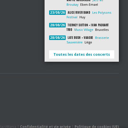
Jazz au
Broukay
Eben-Emael
ALICE RIVER BAND
23/08/26
Les Polysons
Festival
Huy
TIERNEY SUTTON + IVAN PADUART
28/08/26
TRIO
Music Village
Bruxelles
LATE BUSH + VAAGUE
28/08/26
Brasserie
Sauvenière
Liège
Toutes les dates des concerts
- JazzMania |
Confidentialité et vie privée
|
Politique de cookies (UE)