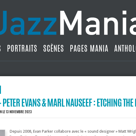
S
PORTRAITS
SCÈNES
PAGES MANIA
ANTHOL
 PETER EVANS & MARL NAUSEEF : ETCHING THE 
IN
LE 13 NOVEMBRE 2023
Depuis 2008, Evan Parker collabore avec le « sound designer » Matt Wrig