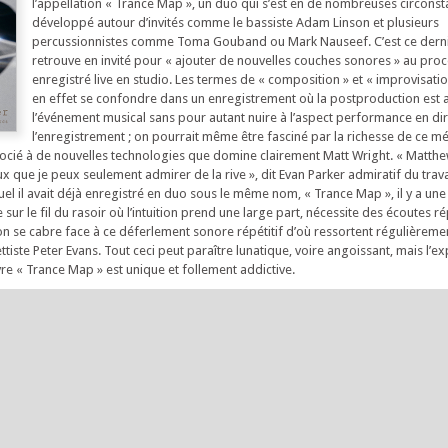
l’appellation « Trance Map », un duo qui s’est en de nombreuses circons
développé autour d’invités comme le bassiste Adam Linson et plusieurs
percussionnistes comme Toma Gouband ou Mark Nauseef. C’est ce derni
retrouve en invité pour « ajouter de nouvelles couches sonores » au pro
enregistré live en studio. Les termes de « composition » et « improvisati
en effet se confondre dans un enregistrement où la postproduction est
l’événement musical sans pour autant nuire à l’aspect performance en di
l’enregistrement ; on pourrait même être fasciné par la richesse de ce m
socié à de nouvelles technologies que domine clairement Matt Wright. « Matth
x que je peux seulement admirer de la rive », dit Evan Parker admiratif du trav
el il avait déjà enregistré en duo sous le même nom, « Trance Map », il y a une
sur le fil du rasoir où l’intuition prend une large part, nécessite des écoutes r
on se cabre face à ce déferlement sonore répétitif d’où ressortent régulièremen
tiste Peter Evans. Tout ceci peut paraître lunatique, voire angoissant, mais l’e
vre « Trance Map » est unique et follement addictive.