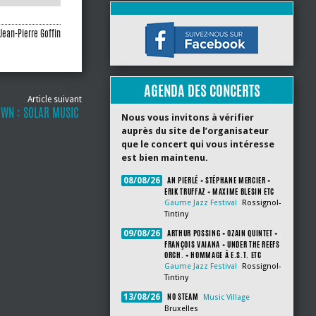
Jean-Pierre Goffin
AGENDA DES CONCERTS
Article suivant
OWN : SOLAR MUSIC
Nous vous invitons à vérifier
auprès du site de l’organisateur
que le concert qui vous intéresse
est bien maintenu.
AN PIERLÉ + STÉPHANE MERCIER +
08/08/26
ERIK TRUFFAZ + MAXIME BLESIN ETC
Gaume Jazz Festival
Rossignol-
Tintiny
ARTHUR POSSING + OZAIN QUINTET +
09/08/26
FRANÇOIS VAIANA + UNDER THE REEFS
ORCH. + HOMMAGE À E.S.T. ETC
Gaume Jazz Festival
Rossignol-
Tintiny
NO STEAM
13/08/26
Music Village
Bruxelles