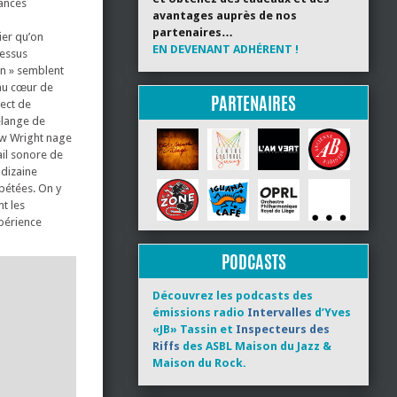
tances
avantages auprès de nos
partenaires…
er qu’on
EN DEVENANT ADHÉRENT !
cessus
on » semblent
 au cœur de
PARTENAIRES
rect de
élange de
ew Wright nage
ail sonore de
 dizaine
épétées. On y
t les
xpérience
PODCASTS
Découvrez les podcasts des
émissions radio
Intervalles
d’Yves
«JB» Tassin et
Inspecteurs des
Riffs
des ASBL Maison du Jazz &
Maison du Rock.