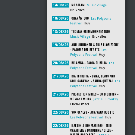
NO STEAM
14/08/26
Music Village
Bruxelles
CHAKÂM DUO
18/08/26
Les Polysons
Festival
Huy
THOMAS GRIMMONPREZ TRIO
18/08/26
Music Village
Bruxelles
ANU JUNNONEN & TUUR FLORIZOONE
19/08/26
+ PALOMA DEL REY ETC
Les
Polysons Festival
Huy
BELAMBA + PAOLA DI BELLA
20/08/26
Les
Polysons Festival
Huy
BIA FERREIRA + DYNA, LEWIS AND
21/08/26
SOUL CARAVAN + BANDA QUETZAL
Les
Polysons Festival
Huy
PROJECTION MILES + JO DIDDEREN +
21/08/26
WE WANT MILES
Jazz au Broukay
Eben-Emael
VOX OXALYS + ANA VAGA DUO ETC
22/08/26
Les Polysons Festival
Huy
HAESEN & BONMARIAGE + TRIO
22/08/26
CAVALIERE / DARDENNE / DILLE +
WATTIÉ ROSENBERG