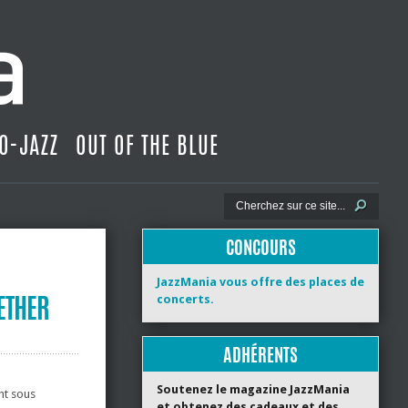
O-JAZZ
OUT OF THE BLUE
CONCOURS
JazzMania vous offre des places de
ETHER
concerts.
ADHÉRENTS
Soutenez le magazine JazzMania
ht sous
et obtenez des cadeaux et des